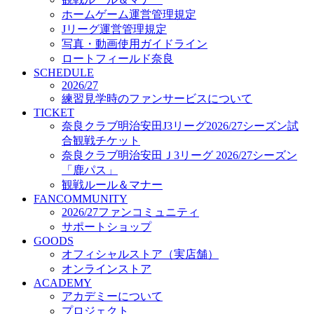
オフィシャルストア（実店舗）
ホームゲーム運営管理規定
オンラインストア
Jリーグ運営管理規定
ACADEMY
写真・動画使用ガイドライン
アカデミーについて
ロートフィールド奈良
プロジェクト
SCHEDULE
コーチ&スタッフ
2026/27
ジュニア
練習見学時のファンサービスについて
ジュニアユース
TICKET
奈良クラブ明治安田J3リーグ2026/27シーズン試
ユース
合観戦チケット
練習拠点（ナラディーア）
奈良クラブ明治安田Ｊ3リーグ 2026/27シーズン
SCHOOL
CLUB
「鹿パス」
2026/27 パートナー企業
観戦ルール＆マナー
パートナー募集
FANCOMMUNITY
クラブ理念
2026/27ファンコミュニティ
クラブ情報
サポートショップ
サステナビリティ
GOODS
オフィシャルストア（実店舗）
Web制作支援
オンラインストア
応援プロジェクト
ACADEMY
アカデミーについて
プロジェクト