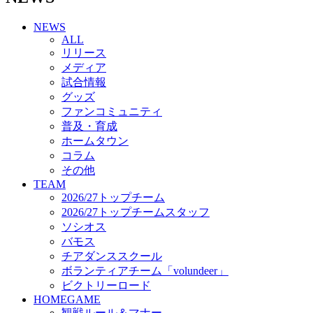
チアダンススクール
NEWS
ボランティアチーム「volundeer」
ALL
ビクトリーロード
リリース
HOMEGAME
メディア
観戦ルール＆マナー
試合情報
ホームゲーム運営管理規定
グッズ
Jリーグ運営管理規定
ファンコミュニティ
写真・動画使用ガイドライン
普及・育成
ロートフィールド奈良
ホームタウン
SCHEDULE
コラム
2026/27
練習見学時のファンサービスについて
その他
TICKET
TEAM
奈良クラブ明治安田J3リーグ2026/27シーズン試
2026/27トップチーム
合観戦チケット
2026/27トップチームスタッフ
奈良クラブ明治安田Ｊ3リーグ 2026/27シーズン
ソシオス
「鹿パス」
バモス
観戦ルール＆マナー
チアダンススクール
FANCOMMUNITY
ボランティアチーム「volundeer」
2026/27ファンコミュニティ
ビクトリーロード
サポートショップ
HOMEGAME
GOODS
観戦ルール＆マナー