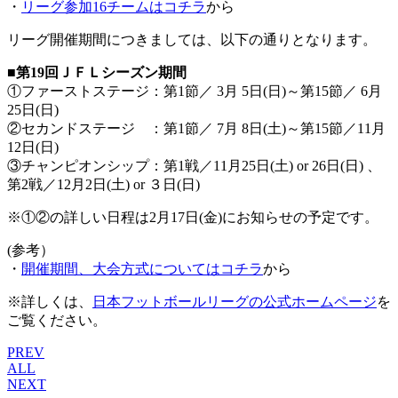
・
リーグ参加16チームはコチラ
から
リーグ開催期間につきましては、以下の通りとなります。
■第19回ＪＦＬシーズン期間
①ファーストステージ：第1節／ 3月 5日(日)～第15節／ 6月
25日(日)
②セカンドステージ ：第1節／ 7月 8日(土)～第15節／11月
12日(日)
③チャンピオンシップ：第1戦／11月25日(土) or 26日(日) 、
第2戦／12月2日(土) or ３日(日)
※①②の詳しい日程は2月17日(金)にお知らせの予定です。
(参考）
・
開催期間、大会方式についてはコチラ
から
※詳しくは、
日本フットボールリーグの公式ホームページ
を
ご覧ください。
PREV
ALL
NEXT