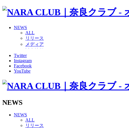
NEWS
ALL
リリース
メディア
試合情報
Twitter
グッズ
Instagram
ファンコミュニティ
Facebook
普及・育成
YouTube
ホームタウン
コラム
その他
TEAM
2026/27トップチーム
NEWS
2026/27トップチームスタッフ
ソシオス
NEWS
バモス
ALL
チアダンススクール
リリース
ボランティアチーム「volundeer」