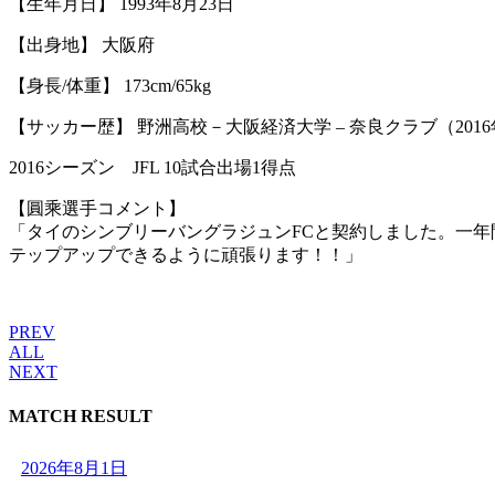
【生年月日】 1993年8月23日
【出身地】 大阪府
【身長/体重】 173cm/65kg
【サッカー歴】 野洲高校－大阪経済大学 – 奈良クラブ（201
2016シーズン JFL 10試合出場1得点
【圓乘選手コメント】
「タイのシンブリーバングラジュンFCと契約しました。一
テップアップできるように頑張ります！！」
PREV
ALL
NEXT
MATCH RESULT
2026年8月1日