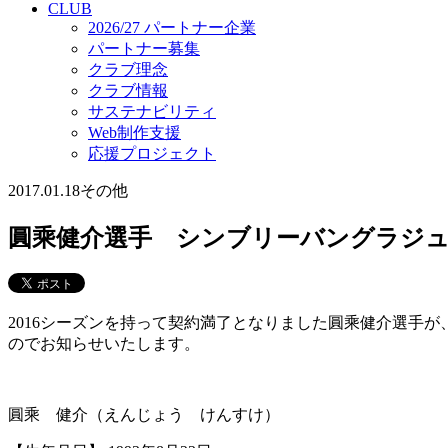
CLUB
2026/27 パートナー企業
パートナー募集
クラブ理念
クラブ情報
サステナビリティ
Web制作支援
応援プロジェクト
2017.01.18
その他
圓乘健介選手 シンブリーバングラジュ
2016シーズンを持って契約満了となりました圓乘健介選手が
のでお知らせいたします。
圓乘 健介（えんじょう けんすけ）