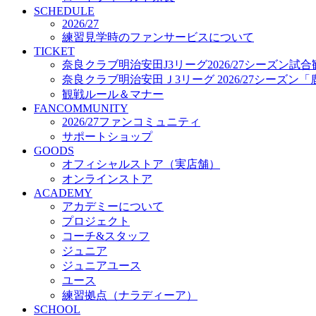
プロジェクト
SCHEDULE
コーチ&スタッフ
2026/27
練習見学時のファンサービスについて
ジュニア
TICKET
ジュニアユース
奈良クラブ明治安田J3リーグ2026/27シーズン試
ユース
奈良クラブ明治安田Ｊ3リーグ 2026/27シーズン
練習拠点（ナラディーア）
観戦ルール＆マナー
SCHOOL
FANCOMMUNITY
CLUB
2026/27ファンコミュニティ
2026/27 パートナー企業
サポートショップ
パートナー募集
GOODS
クラブ理念
オフィシャルストア（実店舗）
クラブ情報
オンラインストア
サステナビリティ
ACADEMY
Web制作支援
アカデミーについて
応援プロジェクト
プロジェクト
コーチ&スタッフ
ジュニア
ジュニアユース
ユース
練習拠点（ナラディーア）
SCHOOL