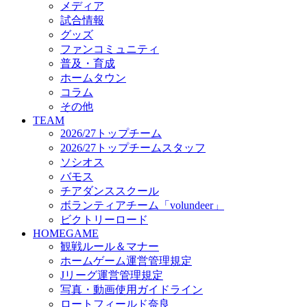
メディア
ビクトリーロード
試合情報
HOMEGAME
グッズ
観戦ルール＆マナー
ファンコミュニティ
ホームゲーム運営管理規定
普及・育成
Jリーグ運営管理規定
ホームタウン
写真・動画使用ガイドライン
コラム
ロートフィールド奈良
その他
SCHEDULE
TEAM
2026/27
2026/27トップチーム
練習見学時のファンサービスについて
2026/27トップチームスタッフ
TICKET
ソシオス
奈良クラブ明治安田J3リーグ2026/27シーズン試
バモス
奈良クラブ明治安田Ｊ3リーグ 2026/27シーズン
チアダンススクール
観戦ルール＆マナー
FANCOMMUNITY
ボランティアチーム「volundeer」
2026/27ファンコミュニティ
ビクトリーロード
サポートショップ
HOMEGAME
GOODS
観戦ルール＆マナー
オフィシャルストア（実店舗）
ホームゲーム運営管理規定
オンラインストア
Jリーグ運営管理規定
ACADEMY
写真・動画使用ガイドライン
アカデミーについて
ロートフィールド奈良