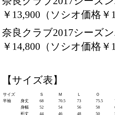
奈良クラブ2017シー
￥13,900（ソシオ価格￥12
奈良クラブ2017シー
￥14,800（ソシオ価格￥13
【サイズ表】
サイズ
Ｓ
Ｍ
Ｌ
Ｏ
半袖
身丈
68
70.5
73
75.5
身幅
52
54
56
58
裄丈
44
46
48
50