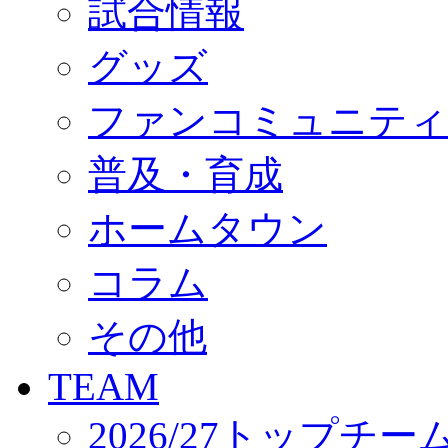
試合情報
オフィシャルストア（実店舗）
オンラインストア
ACADEMY
グッズ
アカデミーについて
プロジェクト
ファンコミュニティ
コーチ&スタッフ
ジュニア
ジュニアユース
普及・育成
ユース
練習拠点（ナラディーア）
ホームタウン
SCHOOL
CLUB
2026/27 パートナー企業
コラム
パートナー募集
クラブ理念
クラブ情報
その他
サステナビリティ
Web制作支援
TEAM
応援プロジェクト
2026/27トップチー