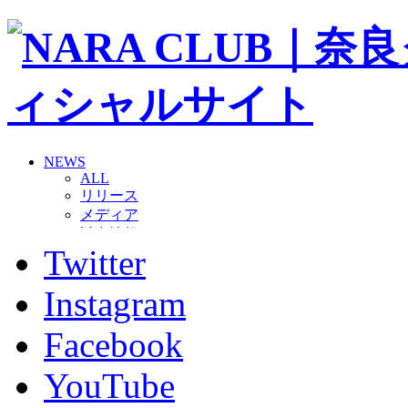
NEWS
ALL
リリース
メディア
試合情報
Twitter
グッズ
ファンコミュニティ
普及・育成
Instagram
ホームタウン
コラム
Facebook
その他
TEAM
YouTube
2026/27トップチーム
2026/27トップチームスタッフ