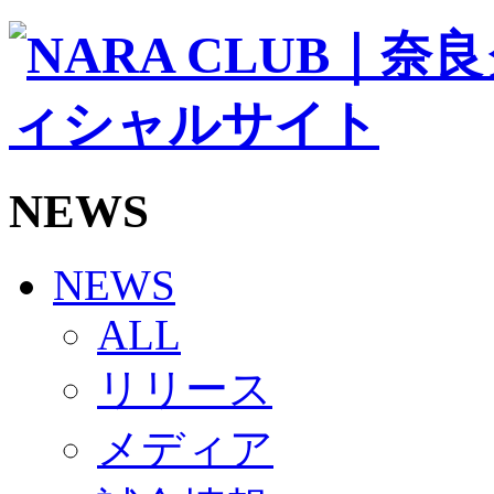
ソシオス
バモス
チアダンススクール
ボランティアチーム「volundeer」
ビクトリーロード
HOMEGAME
観戦ルール＆マナー
ホームゲーム運営管理規定
NEWS
Jリーグ運営管理規定
写真・動画使用ガイドライン
ロートフィールド奈良
SCHEDULE
NEWS
2026/27
練習見学時のファンサービスについて
ALL
TICKET
奈良クラブ明治安田J3リーグ2026/27シーズン試
リリース
奈良クラブ明治安田Ｊ3リーグ 2026/27シーズン
観戦ルール＆マナー
FANCOMMUNITY
メディア
2026/27ファンコミュニティ
サポートショップ
GOODS