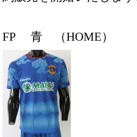
FP 青 （HOME）