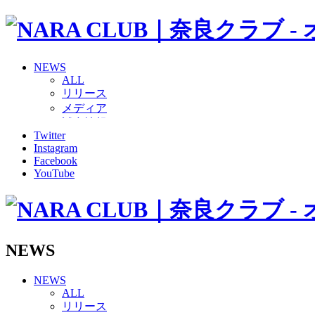
NEWS
ALL
リリース
メディア
試合情報
Twitter
グッズ
Instagram
ファンコミュニティ
Facebook
普及・育成
YouTube
ホームタウン
コラム
その他
TEAM
2026/27トップチーム
NEWS
2026/27トップチームスタッフ
ソシオス
NEWS
バモス
ALL
チアダンススクール
リリース
ボランティアチーム「volundeer」