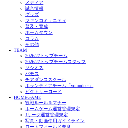
メディア
ビクトリーロード
試合情報
HOMEGAME
グッズ
観戦ルール＆マナー
ファンコミュニティ
ホームゲーム運営管理規定
普及・育成
Jリーグ運営管理規定
ホームタウン
写真・動画使用ガイドライン
コラム
ロートフィールド奈良
その他
SCHEDULE
TEAM
2026/27
2026/27トップチーム
練習見学時のファンサービスについて
2026/27トップチームスタッフ
TICKET
ソシオス
奈良クラブ明治安田J3リーグ2026/27シーズン試
バモス
奈良クラブ明治安田Ｊ3リーグ 2026/27シーズン
チアダンススクール
観戦ルール＆マナー
FANCOMMUNITY
ボランティアチーム「volundeer」
2026/27ファンコミュニティ
ビクトリーロード
サポートショップ
HOMEGAME
GOODS
観戦ルール＆マナー
オフィシャルストア（実店舗）
ホームゲーム運営管理規定
オンラインストア
Jリーグ運営管理規定
ACADEMY
写真・動画使用ガイドライン
アカデミーについて
ロートフィールド奈良