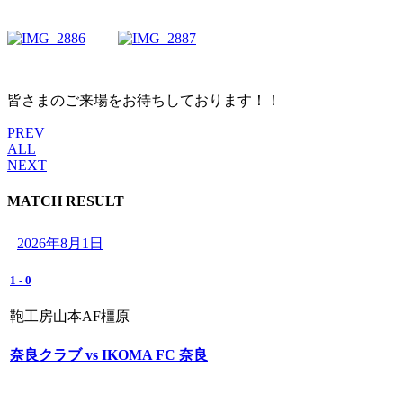
皆さまのご来場をお待ちしております！！
PREV
ALL
NEXT
MATCH RESULT
2026年8月1日
1
-
0
鞄工房山本AF橿原
奈良クラブ vs IKOMA FC 奈良