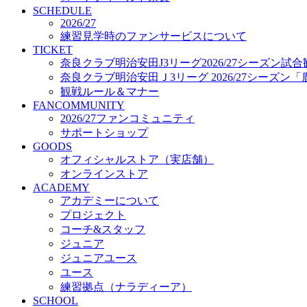
プロジェクト
SCHEDULE
コーチ&スタッフ
2026/27
練習見学時のファンサービスについて
ジュニア
TICKET
ジュニアユース
奈良クラブ明治安田J3リーグ2026/27シーズン試
ユース
奈良クラブ明治安田Ｊ3リーグ 2026/27シーズン
練習拠点（ナラディーア）
観戦ルール＆マナー
SCHOOL
FANCOMMUNITY
CLUB
2026/27ファンコミュニティ
2026/27 パートナー企業
サポートショップ
パートナー募集
GOODS
クラブ理念
オフィシャルストア（実店舗）
クラブ情報
オンラインストア
サステナビリティ
ACADEMY
Web制作支援
アカデミーについて
応援プロジェクト
プロジェクト
コーチ&スタッフ
ジュニア
ジュニアユース
ユース
練習拠点（ナラディーア）
SCHOOL