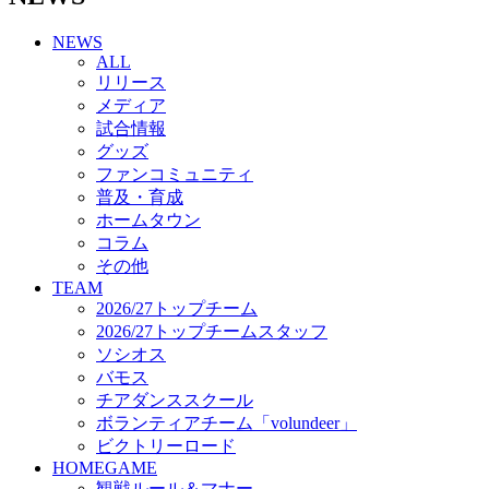
チアダンススクール
NEWS
ボランティアチーム「volundeer」
ALL
ビクトリーロード
リリース
HOMEGAME
メディア
観戦ルール＆マナー
試合情報
ホームゲーム運営管理規定
グッズ
Jリーグ運営管理規定
ファンコミュニティ
写真・動画使用ガイドライン
普及・育成
ロートフィールド奈良
ホームタウン
SCHEDULE
コラム
2026/27
練習見学時のファンサービスについて
その他
TICKET
TEAM
奈良クラブ明治安田J3リーグ2026/27シーズン試
2026/27トップチーム
合観戦チケット
2026/27トップチームスタッフ
奈良クラブ明治安田Ｊ3リーグ 2026/27シーズン
ソシオス
「鹿パス」
バモス
観戦ルール＆マナー
チアダンススクール
FANCOMMUNITY
ボランティアチーム「volundeer」
2026/27ファンコミュニティ
ビクトリーロード
サポートショップ
HOMEGAME
GOODS
観戦ルール＆マナー