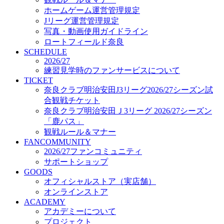
オフィシャルストア（実店舗）
ホームゲーム運営管理規定
オンラインストア
Jリーグ運営管理規定
ACADEMY
写真・動画使用ガイドライン
アカデミーについて
ロートフィールド奈良
プロジェクト
SCHEDULE
コーチ&スタッフ
2026/27
ジュニア
練習見学時のファンサービスについて
ジュニアユース
TICKET
奈良クラブ明治安田J3リーグ2026/27シーズン試
ユース
合観戦チケット
練習拠点（ナラディーア）
奈良クラブ明治安田Ｊ3リーグ 2026/27シーズン
SCHOOL
CLUB
「鹿パス」
2026/27 パートナー企業
観戦ルール＆マナー
パートナー募集
FANCOMMUNITY
クラブ理念
2026/27ファンコミュニティ
クラブ情報
サポートショップ
サステナビリティ
GOODS
オフィシャルストア（実店舗）
Web制作支援
オンラインストア
応援プロジェクト
ACADEMY
アカデミーについて
プロジェクト