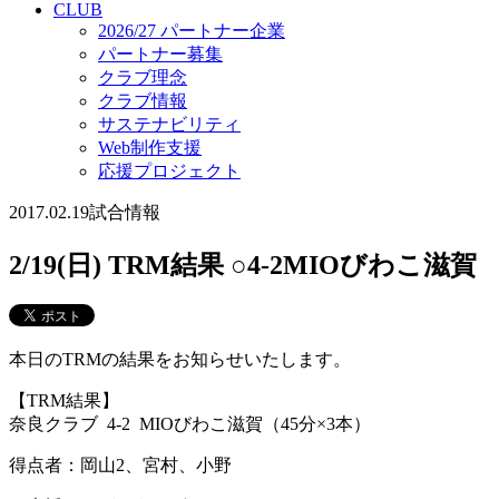
CLUB
2026/27 パートナー企業
パートナー募集
クラブ理念
クラブ情報
サステナビリティ
Web制作支援
応援プロジェクト
2017.02.19
試合情報
2/19(日) TRM結果 ○4-2MIOびわこ滋賀
本日のTRMの結果をお知らせいたします。
【TRM結果】
奈良クラブ 4-2 MIOびわこ滋賀（45分×3本）
得点者：岡山2、宮村、小野