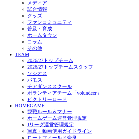
メディア
ビクトリーロード
試合情報
HOMEGAME
グッズ
観戦ルール＆マナー
ファンコミュニティ
ホームゲーム運営管理規定
普及・育成
Jリーグ運営管理規定
ホームタウン
写真・動画使用ガイドライン
コラム
ロートフィールド奈良
その他
SCHEDULE
TEAM
2026/27
2026/27トップチーム
練習見学時のファンサービスについて
2026/27トップチームスタッフ
TICKET
ソシオス
奈良クラブ明治安田J3リーグ2026/27シーズン試
バモス
奈良クラブ明治安田Ｊ3リーグ 2026/27シーズン
チアダンススクール
観戦ルール＆マナー
FANCOMMUNITY
ボランティアチーム「volundeer」
2026/27ファンコミュニティ
ビクトリーロード
サポートショップ
HOMEGAME
GOODS
観戦ルール＆マナー
オフィシャルストア（実店舗）
ホームゲーム運営管理規定
オンラインストア
Jリーグ運営管理規定
ACADEMY
写真・動画使用ガイドライン
アカデミーについて
ロートフィールド奈良