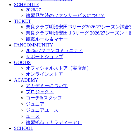
プロジェクト
SCHEDULE
コーチ&スタッフ
2026/27
練習見学時のファンサービスについて
ジュニア
TICKET
ジュニアユース
奈良クラブ明治安田J3リーグ2026/27シーズン試
ユース
奈良クラブ明治安田Ｊ3リーグ 2026/27シーズン
練習拠点（ナラディーア）
観戦ルール＆マナー
SCHOOL
FANCOMMUNITY
CLUB
2026/27ファンコミュニティ
2026/27 パートナー企業
サポートショップ
パートナー募集
GOODS
クラブ理念
オフィシャルストア（実店舗）
クラブ情報
オンラインストア
サステナビリティ
ACADEMY
Web制作支援
アカデミーについて
応援プロジェクト
プロジェクト
コーチ&スタッフ
ジュニア
ジュニアユース
ユース
練習拠点（ナラディーア）
SCHOOL