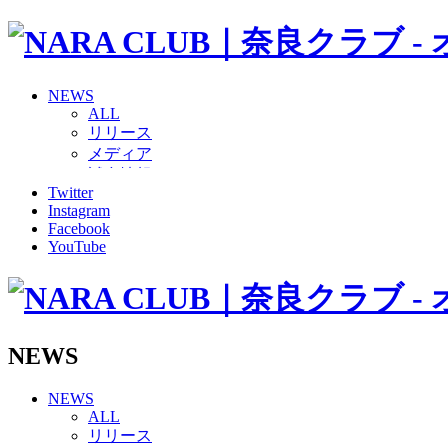
NEWS
ALL
リリース
メディア
試合情報
Twitter
グッズ
Instagram
ファンコミュニティ
Facebook
普及・育成
YouTube
ホームタウン
コラム
その他
TEAM
2026/27トップチーム
NEWS
2026/27トップチームスタッフ
ソシオス
NEWS
バモス
ALL
チアダンススクール
リリース
ボランティアチーム「volundeer」