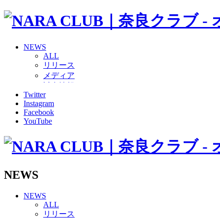
NEWS
ALL
リリース
メディア
試合情報
Twitter
グッズ
Instagram
ファンコミュニティ
Facebook
普及・育成
YouTube
ホームタウン
コラム
その他
TEAM
2026/27トップチーム
NEWS
2026/27トップチームスタッフ
ソシオス
NEWS
バモス
ALL
チアダンススクール
リリース
ボランティアチーム「volundeer」