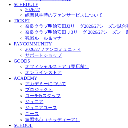
プロジェクト
SCHEDULE
コーチ&スタッフ
2026/27
練習見学時のファンサービスについて
ジュニア
TICKET
ジュニアユース
奈良クラブ明治安田J3リーグ2026/27シーズン試
ユース
奈良クラブ明治安田Ｊ3リーグ 2026/27シーズン
練習拠点（ナラディーア）
観戦ルール＆マナー
SCHOOL
FANCOMMUNITY
CLUB
2026/27ファンコミュニティ
2026/27 パートナー企業
サポートショップ
パートナー募集
GOODS
クラブ理念
オフィシャルストア（実店舗）
クラブ情報
オンラインストア
サステナビリティ
ACADEMY
Web制作支援
アカデミーについて
応援プロジェクト
プロジェクト
コーチ&スタッフ
ジュニア
ジュニアユース
ユース
練習拠点（ナラディーア）
SCHOOL