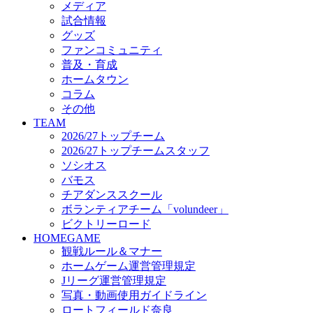
メディア
ビクトリーロード
試合情報
HOMEGAME
グッズ
観戦ルール＆マナー
ファンコミュニティ
ホームゲーム運営管理規定
普及・育成
Jリーグ運営管理規定
ホームタウン
写真・動画使用ガイドライン
コラム
ロートフィールド奈良
その他
SCHEDULE
TEAM
2026/27
2026/27トップチーム
練習見学時のファンサービスについて
2026/27トップチームスタッフ
TICKET
ソシオス
奈良クラブ明治安田J3リーグ2026/27シーズン試
バモス
奈良クラブ明治安田Ｊ3リーグ 2026/27シーズン
チアダンススクール
観戦ルール＆マナー
FANCOMMUNITY
ボランティアチーム「volundeer」
2026/27ファンコミュニティ
ビクトリーロード
サポートショップ
HOMEGAME
GOODS
観戦ルール＆マナー
オフィシャルストア（実店舗）
ホームゲーム運営管理規定
オンラインストア
Jリーグ運営管理規定
ACADEMY
写真・動画使用ガイドライン
アカデミーについて
ロートフィールド奈良