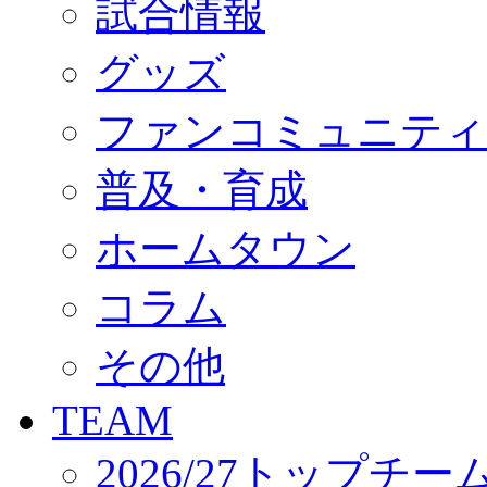
試合情報
オフィシャルストア（実店舗）
オンラインストア
ACADEMY
グッズ
アカデミーについて
プロジェクト
ファンコミュニティ
コーチ&スタッフ
ジュニア
ジュニアユース
普及・育成
ユース
練習拠点（ナラディーア）
ホームタウン
SCHOOL
CLUB
2026/27 パートナー企業
コラム
パートナー募集
クラブ理念
クラブ情報
その他
サステナビリティ
Web制作支援
TEAM
応援プロジェクト
2026/27トップチー