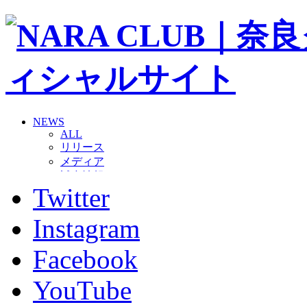
NEWS
ALL
リリース
メディア
試合情報
Twitter
グッズ
ファンコミュニティ
普及・育成
Instagram
ホームタウン
コラム
Facebook
その他
TEAM
YouTube
2026/27トップチーム
2026/27トップチームスタッフ