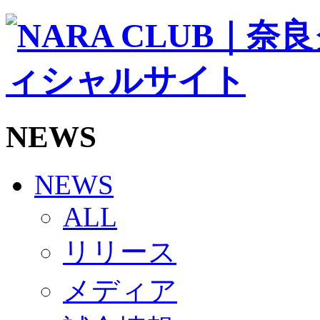
ソシオス
バモス
チアダンススクール
ボランティアチーム「volundeer」
ビクトリーロード
HOMEGAME
観戦ルール＆マナー
ホームゲーム運営管理規定
NEWS
Jリーグ運営管理規定
写真・動画使用ガイドライン
ロートフィールド奈良
SCHEDULE
NEWS
2026/27
練習見学時のファンサービスについて
ALL
TICKET
奈良クラブ明治安田J3リーグ2026/27シーズン試
リリース
奈良クラブ明治安田Ｊ3リーグ 2026/27シーズン
観戦ルール＆マナー
FANCOMMUNITY
メディア
2026/27ファンコミュニティ
サポートショップ
GOODS