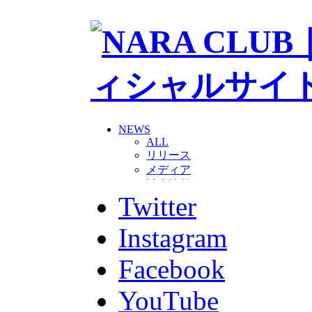
NEWS
ALL
リリース
メディア
試合情報
Twitter
グッズ
ファンコミュニティ
普及・育成
Instagram
ホームタウン
コラム
Facebook
その他
TEAM
YouTube
2026/27トップチーム