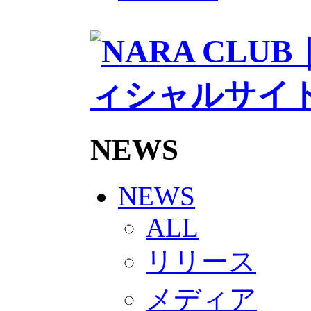
2026/27トップチームスタッフ
ソシオス
バモス
チアダンススクール
ボランティアチーム「volundeer
ビクトリーロード
HOMEGAME
観戦ルール＆マナー
ホームゲーム運営管理規定
Jリーグ運営管理規定
NEWS
写真・動画使用ガイドライン
ロートフィールド奈良
SCHEDULE
2026/27
NEWS
練習見学時のファンサービスに
TICKET
ALL
奈良クラブ明治安田J3リーグ202
奈良クラブ明治安田Ｊ3リーグ 20
リリース
観戦ルール＆マナー
FANCOMMUNITY
2026/27ファンコミュニティ
メディア
サポートショップ