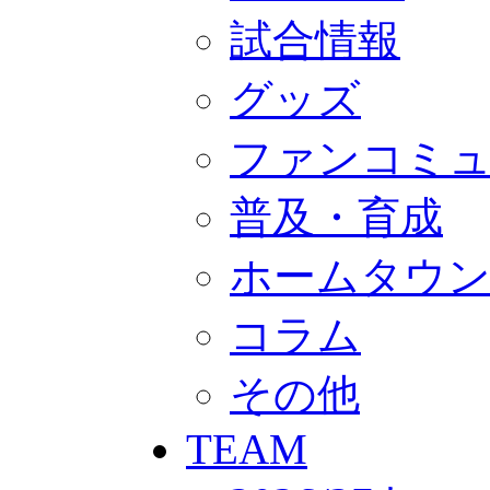
GOODS
オフィシャルストア（実店舗）
試合情報
オンラインストア
ACADEMY
グッズ
アカデミーについて
プロジェクト
コーチ&スタッフ
ファンコミ
ジュニア
ジュニアユース
ユース
普及・育成
練習拠点（ナラディーア）
SCHOOL
ホームタウ
CLUB
2026/27 パートナー企業
パートナー募集
コラム
クラブ理念
クラブ情報
サステナビリティ
その他
Web制作支援
応援プロジェクト
TEAM