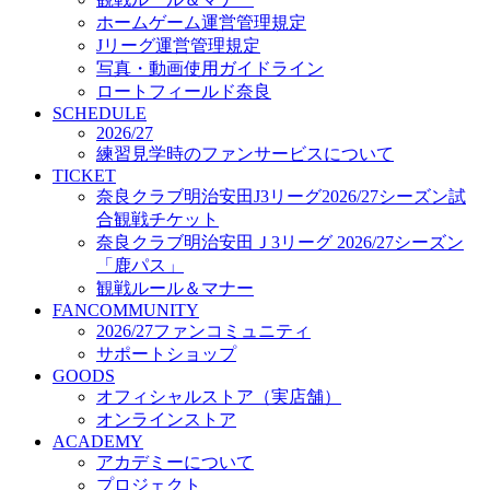
オフィシャルストア（実店舗）
ホームゲーム運営管理規定
オンラインストア
Jリーグ運営管理規定
ACADEMY
写真・動画使用ガイドライン
アカデミーについて
ロートフィールド奈良
プロジェクト
SCHEDULE
コーチ&スタッフ
2026/27
ジュニア
練習見学時のファンサービスについて
ジュニアユース
TICKET
奈良クラブ明治安田J3リーグ2026/27シーズン試
ユース
合観戦チケット
練習拠点（ナラディーア）
奈良クラブ明治安田Ｊ3リーグ 2026/27シーズン
SCHOOL
CLUB
「鹿パス」
2026/27 パートナー企業
観戦ルール＆マナー
パートナー募集
FANCOMMUNITY
クラブ理念
2026/27ファンコミュニティ
クラブ情報
サポートショップ
サステナビリティ
GOODS
オフィシャルストア（実店舗）
Web制作支援
オンラインストア
応援プロジェクト
ACADEMY
アカデミーについて
プロジェクト