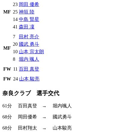
23
岡田 優希
MF
25
神垣 陸
14
中島 賢星
41
森田 凜
7
田村 亮介
20
國武 勇斗
MF
10
山本 宗太朗
8
堀内 颯人
FW
11
百田 真登
FW
24
山本 駿亮
奈良クラブ 選手交代
61分
百田真登
→
堀内颯人
68分
岡田優希
→
國武勇斗
68分
田村翔太
→
山本駿亮