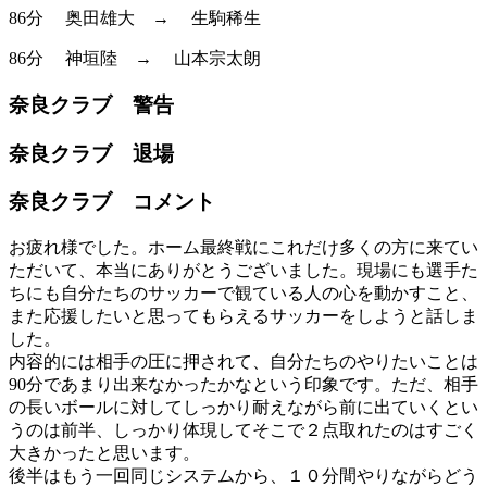
86分
奥田雄大
→
生駒稀生
86分
神垣陸
→
山本宗太朗
奈良クラブ 警告
奈良クラブ 退場
奈良クラブ コメント
お疲れ様でした。ホーム最終戦にこれだけ多くの方に来てい
ただいて、本当にありがとうございました。現場にも選手た
ちにも自分たちのサッカーで観ている人の心を動かすこと、
また応援したいと思ってもらえるサッカーをしようと話しま
した。
内容的には相手の圧に押されて、自分たちのやりたいことは
90分であまり出来なかったかなという印象です。ただ、相手
の長いボールに対してしっかり耐えながら前に出ていくとい
うのは前半、しっかり体現してそこで２点取れたのはすごく
大きかったと思います。
後半はもう一回同じシステムから、１０分間やりながらどう