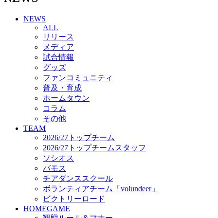
チアダンススクール
NEWS
ボランティアチーム「volundeer」
ALL
ビクトリーロード
リリース
HOMEGAME
メディア
観戦ルール＆マナー
試合情報
ホームゲーム運営管理規定
グッズ
Jリーグ運営管理規定
ファンコミュニティ
写真・動画使用ガイドライン
普及・育成
ロートフィールド奈良
ホームタウン
SCHEDULE
コラム
2026/27
練習見学時のファンサービスについて
その他
TICKET
TEAM
奈良クラブ明治安田J3リーグ2026/27シーズン試
2026/27トップチーム
合観戦チケット
2026/27トップチームスタッフ
奈良クラブ明治安田Ｊ3リーグ 2026/27シーズン
ソシオス
「鹿パス」
バモス
観戦ルール＆マナー
チアダンススクール
FANCOMMUNITY
ボランティアチーム「volundeer」
2026/27ファンコミュニティ
ビクトリーロード
サポートショップ
HOMEGAME
GOODS
観戦ルール＆マナー