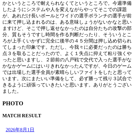
かというところで耐えられなくてというところで。今週準備
したようにシステムや人を変えながらやってそこでの課題
が、あれだけ長いボールとワイドの選手ボランチの選手が前
に来て押し込まれるのは、ある意味しょうがないかなと思い
ますけど、そこで押し返せなかったのは自分たちの攻撃の部
分、質もそうですし時間を作る判断だったり、そういうとこ
ろが上手くいかずに完全に後半の４５分間は押し込め切られ
てしまった印象です。ただし、今我々に必要だったのは勝ち
点３を取ることだったので、よく１失点に抑えて粘り強くや
ったと思いますし、２節前の八戸戦で交代で入った選手がな
かなかゲームにはいりきれなかったんですが、今日のゲーム
では出場した選手全員が素晴らしいファイトをしたと思って
います。次にまたいい準備をして、必ず勝って残り３試合で
きるように頑張っていきたいと思います。ありがとうござい
ました。
PHOTO
MATCH RESULT
2026年8月1日