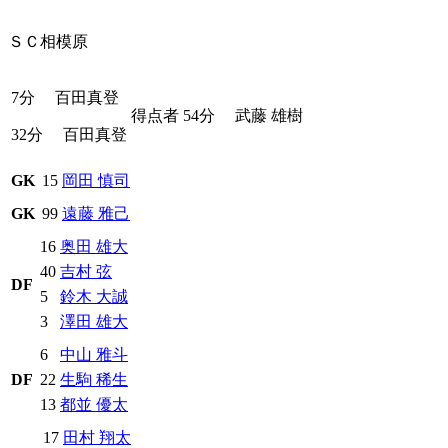
ＳＣ相模原
7分
百田真登
得点者
54分
武藤 雄樹
32分
百田真登
GK
15
岡田 慎司
GK
99
遠藤 雅己
16
奥田 雄大
40
吉村 弦
DF
5
鈴木 大誠
3
澤田 雄大
6
中山 雅斗
DF
22
生駒 稀生
13
都並 優太
17
田村 翔太