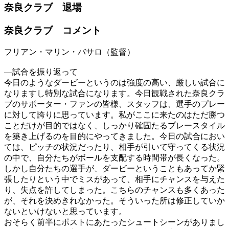
奈良クラブ 退場
奈良クラブ コメント
フリアン・マリン・バサロ（監督）
―試合を振り返って
今日のようなダービーというのは強度の高い、厳しい試合に
なりますし特別な試合になります。今日観戦された奈良クラ
ブのサポーター・ファンの皆様、スタッフは、選手のプレー
に対して誇りに思っています。私がここに来たのはただ勝つ
ことだけが目的ではなく、しっかり確固たるプレースタイル
を築き上げるのを目的にやってきました。今日の試合におい
ては、ピッチの状況だったり、相手が引いて守ってくる状況
の中で、自分たちがボールを支配する時間帯が長くなった。
しかし自分たちの選手が、ダービーということもあってか緊
張したりという中でミスがあって、相手にチャンスを与えた
り、失点を許してしまった。こちらのチャンスも多くあった
が、それを決めきれなかった。そういった所は修正していか
ないといけないと思っています。
おそらく前半にポストにあたったシュートシーンがありまし