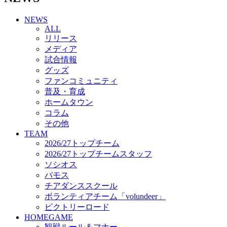
チアダンススクール
NEWS
ボランティアチーム「volundeer」
ALL
ビクトリーロード
リリース
HOMEGAME
メディア
観戦ルール＆マナー
試合情報
ホームゲーム運営管理規定
グッズ
Jリーグ運営管理規定
ファンコミュニティ
写真・動画使用ガイドライン
普及・育成
ロートフィールド奈良
ホームタウン
SCHEDULE
コラム
2026/27
練習見学時のファンサービスについて
その他
TICKET
TEAM
奈良クラブ明治安田J3リーグ2026/27シーズン試
2026/27トップチーム
合観戦チケット
2026/27トップチームスタッフ
奈良クラブ明治安田Ｊ3リーグ 2026/27シーズン
ソシオス
「鹿パス」
バモス
観戦ルール＆マナー
チアダンススクール
FANCOMMUNITY
ボランティアチーム「volundeer」
2026/27ファンコミュニティ
ビクトリーロード
サポートショップ
HOMEGAME
GOODS
観戦ルール＆マナー