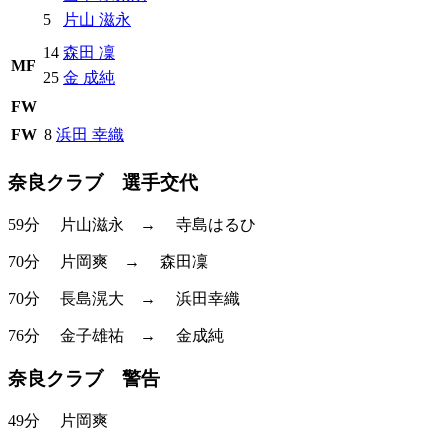
5
片山 滋永
14
森田 凜
MF
25
金 成純
FW
FW
8
浜田 幸織
奈良クラブ 選手交代
59分
片山滋永
→
寺島はるひ
70分
片岡爽
→
森田凜
70分
長島滉大
→
浜田幸織
76分
金子雄祐
→
金成純
奈良クラブ 警告
49分
片岡爽