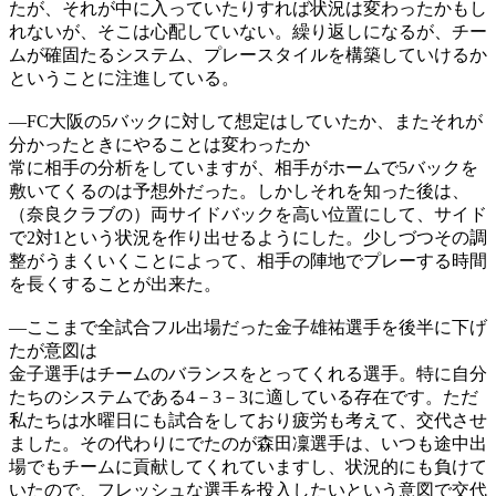
たが、それが中に入っていたりすれば状況は変わったかもし
れないが、そこは心配していない。繰り返しになるが、チー
ムが確固たるシステム、プレースタイルを構築していけるか
ということに注進している。
―FC大阪の5バックに対して想定はしていたか、またそれが
分かったときにやることは変わったか
常に相手の分析をしていますが、相手がホームで5バックを
敷いてくるのは予想外だった。しかしそれを知った後は、
（奈良クラブの）両サイドバックを高い位置にして、サイド
で2対1という状況を作り出せるようにした。少しづつその調
整がうまくいくことによって、相手の陣地でプレーする時間
を長くすることが出来た。
―ここまで全試合フル出場だった金子雄祐選手を後半に下げ
たが意図は
金子選手はチームのバランスをとってくれる選手。特に自分
たちのシステムである4－3－3に適している存在です。ただ
私たちは水曜日にも試合をしており疲労も考えて、交代させ
ました。その代わりにでたのが森田凜選手は、いつも途中出
場でもチームに貢献してくれていますし、状況的にも負けて
いたので、フレッシュな選手を投入したいという意図で交代