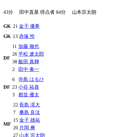
43分
田中直基
得点者
84分
山本宗太朗
GK
21
金子 優希
GK
13
赤塚 怜
11
加藤 徹也
26
平松 遼太郎
DF
38
飯田 真輝
2
田中 奏一
6
寺島 はるひ
DF
23
小谷 祐喜
3
都並 優太
22
長島 滉大
7
桑島 良汰
15
金子 雄祐
MF
20
片岡 爽
27
山本 宗太朗