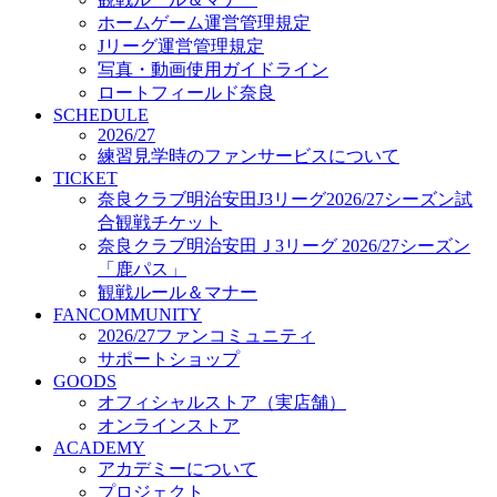
オフィシャルストア（実店舗）
ホームゲーム運営管理規定
オンラインストア
Jリーグ運営管理規定
ACADEMY
写真・動画使用ガイドライン
アカデミーについて
ロートフィールド奈良
プロジェクト
SCHEDULE
コーチ&スタッフ
2026/27
ジュニア
練習見学時のファンサービスについて
ジュニアユース
TICKET
奈良クラブ明治安田J3リーグ2026/27シーズン試
ユース
合観戦チケット
練習拠点（ナラディーア）
奈良クラブ明治安田Ｊ3リーグ 2026/27シーズン
SCHOOL
CLUB
「鹿パス」
2026/27 パートナー企業
観戦ルール＆マナー
パートナー募集
FANCOMMUNITY
クラブ理念
2026/27ファンコミュニティ
クラブ情報
サポートショップ
サステナビリティ
GOODS
オフィシャルストア（実店舗）
Web制作支援
オンラインストア
応援プロジェクト
ACADEMY
アカデミーについて
プロジェクト