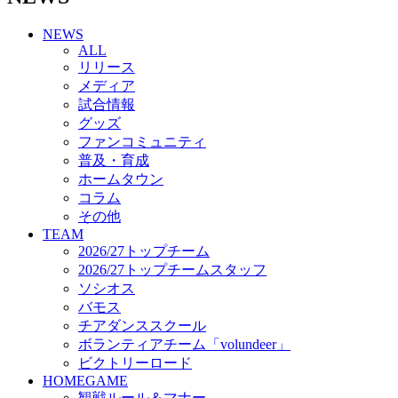
チアダンススクール
NEWS
ボランティアチーム「volundeer」
ALL
ビクトリーロード
リリース
HOMEGAME
メディア
観戦ルール＆マナー
試合情報
ホームゲーム運営管理規定
グッズ
Jリーグ運営管理規定
ファンコミュニティ
写真・動画使用ガイドライン
普及・育成
ロートフィールド奈良
ホームタウン
SCHEDULE
コラム
2026/27
練習見学時のファンサービスについて
その他
TICKET
TEAM
奈良クラブ明治安田J3リーグ2026/27シーズン試
2026/27トップチーム
合観戦チケット
2026/27トップチームスタッフ
奈良クラブ明治安田Ｊ3リーグ 2026/27シーズン
ソシオス
「鹿パス」
バモス
観戦ルール＆マナー
チアダンススクール
FANCOMMUNITY
ボランティアチーム「volundeer」
2026/27ファンコミュニティ
ビクトリーロード
サポートショップ
HOMEGAME
GOODS
観戦ルール＆マナー