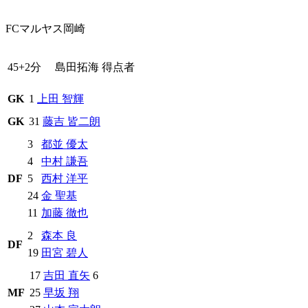
FCマルヤス岡崎
45+2分
島田拓海
得点者
GK
1
上田 智輝
GK
31
藤吉 皆二朗
3
都並 優太
4
中村 謙吾
DF
5
西村 洋平
24
金 聖基
11
加藤 徹也
2
森本 良
DF
19
田宮 碧人
17
吉田 直矢
6
MF
25
早坂 翔