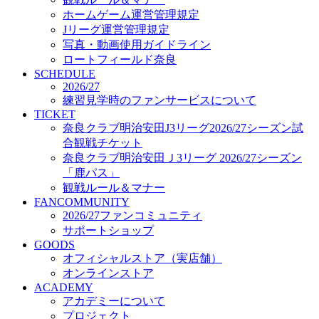
オフィシャルストア（実店舗）
ホームゲーム運営管理規定
オンラインストア
Jリーグ運営管理規定
ACADEMY
写真・動画使用ガイドライン
アカデミーについて
ロートフィールド奈良
プロジェクト
SCHEDULE
コーチ&スタッフ
2026/27
ジュニア
練習見学時のファンサービスについて
ジュニアユース
TICKET
奈良クラブ明治安田J3リーグ2026/27シーズン試
ユース
合観戦チケット
練習拠点（ナラディーア）
奈良クラブ明治安田Ｊ3リーグ 2026/27シーズン
SCHOOL
CLUB
「鹿パス」
2026/27 パートナー企業
観戦ルール＆マナー
パートナー募集
FANCOMMUNITY
クラブ理念
2026/27ファンコミュニティ
クラブ情報
サポートショップ
サステナビリティ
GOODS
オフィシャルストア（実店舗）
Web制作支援
オンラインストア
応援プロジェクト
ACADEMY
アカデミーについて
プロジェクト