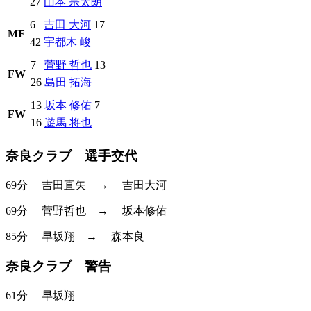
27
山本 宗太朗
6
吉田 大河
17
MF
42
宇都木 峻
7
菅野 哲也
13
FW
26
島田 拓海
13
坂本 修佑
7
FW
16
遊馬 将也
奈良クラブ 選手交代
69分
吉田直矢
→
吉田大河
69分
菅野哲也
→
坂本修佑
85分
早坂翔
→
森本良
奈良クラブ 警告
61分
早坂翔