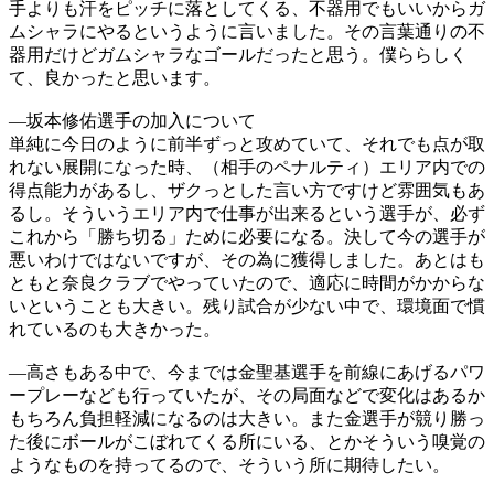
手よりも汗をピッチに落としてくる、不器用でもいいからガ
ムシャラにやるというように言いました。その言葉通りの不
器用だけどガムシャラなゴールだったと思う。僕ららしく
て、良かったと思います。
―坂本修佑選手の加入について
単純に今日のように前半ずっと攻めていて、それでも点が取
れない展開になった時、（相手のペナルティ）エリア内での
得点能力があるし、ザクっとした言い方ですけど雰囲気もあ
るし。そういうエリア内で仕事が出来るという選手が、必ず
これから「勝ち切る」ために必要になる。決して今の選手が
悪いわけではないですが、その為に獲得しました。あとはも
ともと奈良クラブでやっていたので、適応に時間がかからな
いということも大きい。残り試合が少ない中で、環境面で慣
れているのも大きかった。
―高さもある中で、今までは金聖基選手を前線にあげるパワ
ープレーなども行っていたが、その局面などで変化はあるか
もちろん負担軽減になるのは大きい。また金選手が競り勝っ
た後にボールがこぼれてくる所にいる、とかそういう嗅覚の
ようなものを持ってるので、そういう所に期待したい。