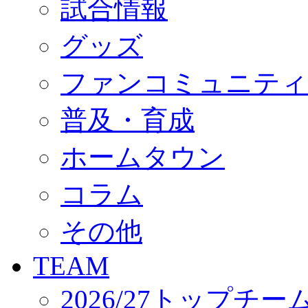
試合情報
オフィシャルストア（実店舗）
オンラインストア
ACADEMY
グッズ
アカデミーについて
プロジェクト
ファンコミュニティ
コーチ&スタッフ
ジュニア
ジュニアユース
普及・育成
ユース
練習拠点（ナラディーア）
ホームタウン
SCHOOL
CLUB
2026/27 パートナー企業
コラム
パートナー募集
クラブ理念
クラブ情報
その他
サステナビリティ
Web制作支援
TEAM
応援プロジェクト
2026/27トップチー