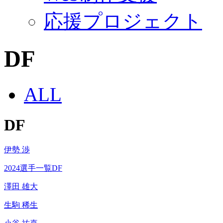
応援プロジェクト
DF
ALL
DF
伊勢 渉
2024選手一覧DF
澤田 雄大
生駒 稀生