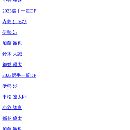
小谷 祐喜
2023選手一覧DF
寺島 はるひ
伊勢 渉
加藤 徹也
鈴木 大誠
都並 優太
2022選手一覧DF
伊勢 渉
平松 遼太郎
小谷 祐喜
都並 優太
加藤 徹也