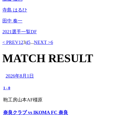
寺島 はるひ
田中 奏一
2021選手一覧DF
< PREV
1
2
3
4
5
...
NEXT >
6
MATCH RESULT
2026年8月1日
1
-
0
鞄工房山本AF橿原
奈良クラブ vs IKOMA FC 奈良