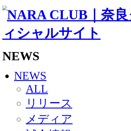
ソシオス
バモス
チアダンススクール
ボランティアチーム「volundeer」
ビクトリーロード
HOMEGAME
観戦ルール＆マナー
ホームゲーム運営管理規定
NEWS
Jリーグ運営管理規定
写真・動画使用ガイドライン
ロートフィールド奈良
SCHEDULE
NEWS
2026/27
練習見学時のファンサービスについて
ALL
TICKET
奈良クラブ明治安田J3リーグ2026/27シーズン試
リリース
奈良クラブ明治安田Ｊ3リーグ 2026/27シーズン
観戦ルール＆マナー
FANCOMMUNITY
メディア
2026/27ファンコミュニティ
サポートショップ
GOODS