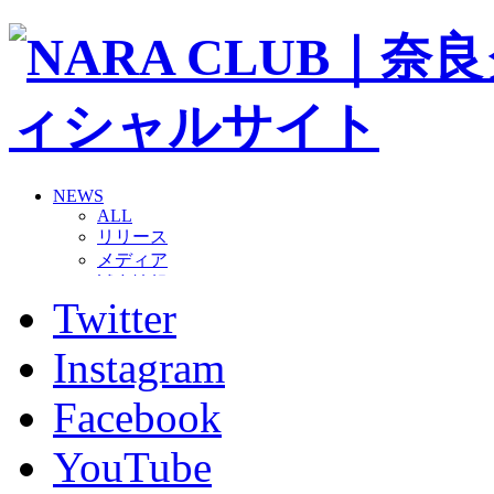
NEWS
ALL
リリース
メディア
試合情報
Twitter
グッズ
ファンコミュニティ
普及・育成
Instagram
ホームタウン
コラム
Facebook
その他
TEAM
YouTube
2026/27トップチーム
2026/27トップチームスタッフ