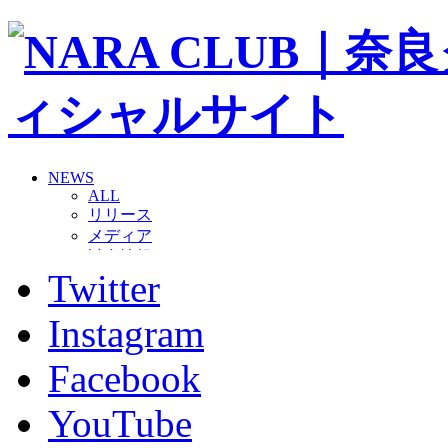
NEWS
ALL
リリース
メディア
試合情報
Twitter
グッズ
ファンコミュニティ
普及・育成
Instagram
ホームタウン
コラム
Facebook
その他
TEAM
YouTube
2026/27トップチーム
2026/27トップチームスタッフ