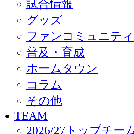
試合情報
オフィシャルストア（実店舗）
オンラインストア
ACADEMY
グッズ
アカデミーについて
プロジェクト
ファンコミュニティ
コーチ&スタッフ
ジュニア
ジュニアユース
普及・育成
ユース
練習拠点（ナラディーア）
ホームタウン
SCHOOL
CLUB
2026/27 パートナー企業
コラム
パートナー募集
クラブ理念
クラブ情報
その他
サステナビリティ
Web制作支援
TEAM
応援プロジェクト
2026/27トップチー