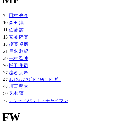
7
田村 亮介
10
森田 凜
11
佐藤 諒
13
安藤 陸登
18
後藤 卓磨
21
戸水 利紀
29
一村 聖連
30
増田 隼司
37
濵名 元希
47
ｵﾗｽﾝｶﾝﾐ ｱﾌﾞﾄﾞｩﾙﾜﾋｰﾄﾞ ﾀﾞﾖ
48
川西 翔太
50
芝本 蓮
77
ナンティパット・チャイマン
FW