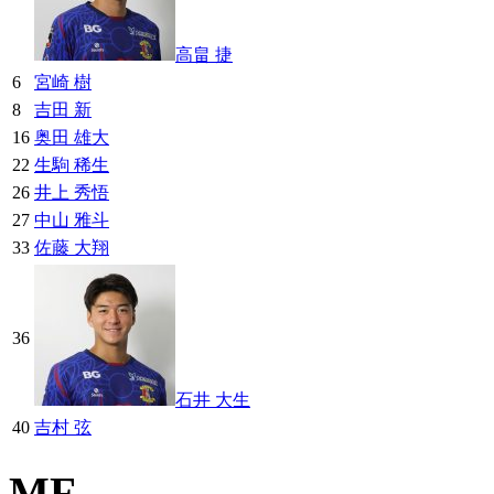
高畠 捷
6
宮崎 樹
8
吉田 新
16
奥田 雄大
22
生駒 稀生
26
井上 秀悟
27
中山 雅斗
33
佐藤 大翔
36
石井 大生
40
吉村 弦
MF