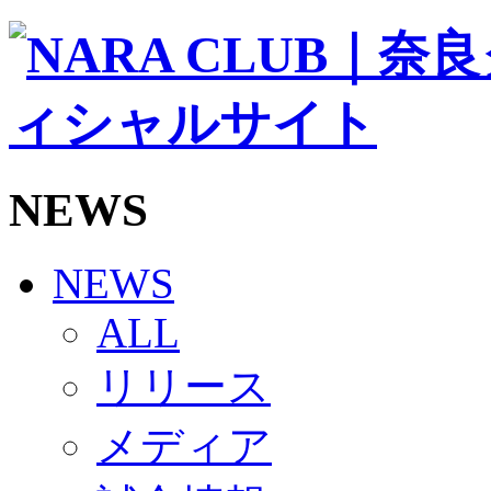
ソシオス
バモス
チアダンススクール
ボランティアチーム「volundeer」
ビクトリーロード
HOMEGAME
観戦ルール＆マナー
ホームゲーム運営管理規定
NEWS
Jリーグ運営管理規定
写真・動画使用ガイドライン
ロートフィールド奈良
SCHEDULE
NEWS
2026/27
練習見学時のファンサービスについて
ALL
TICKET
奈良クラブ明治安田J3リーグ2026/27シーズン試
リリース
奈良クラブ明治安田Ｊ3リーグ 2026/27シーズン
観戦ルール＆マナー
FANCOMMUNITY
メディア
2026/27ファンコミュニティ
サポートショップ
GOODS