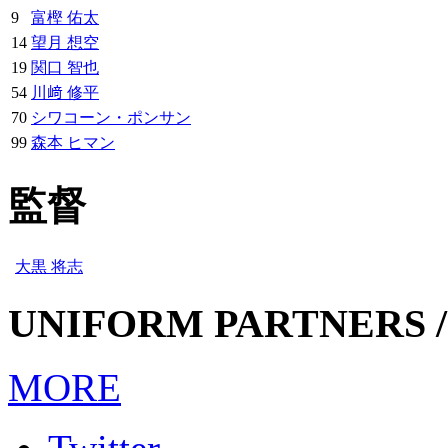
9
富樫 佑太
14
望月 想空
19
関口 智也
54
川﨑 修平
70
シワコーン・ポンサン
99
森本 ヒマン
監督
大黒 将志
UNIFORM PARTNERS /
MORE