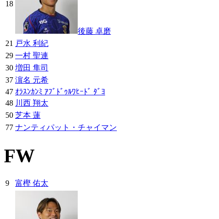
18
後藤 卓磨
21
戸水 利紀
29
一村 聖連
30
増田 隼司
37
濵名 元希
47
ｵﾗｽﾝｶﾝﾐ ｱﾌﾞﾄﾞｩﾙﾜﾋｰﾄﾞ ﾀﾞﾖ
48
川西 翔太
50
芝本 蓮
77
ナンティパット・チャイマン
FW
9
富樫 佑太