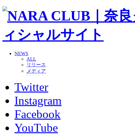
NEWS
ALL
リリース
メディア
試合情報
Twitter
グッズ
ファンコミュニティ
普及・育成
Instagram
ホームタウン
コラム
Facebook
その他
TEAM
YouTube
2026/27トップチーム
2026/27トップチームスタッフ