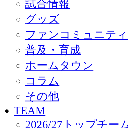
試合情報
オフィシャルストア（実店舗）
オンラインストア
ACADEMY
グッズ
アカデミーについて
プロジェクト
ファンコミュニティ
コーチ&スタッフ
ジュニア
ジュニアユース
普及・育成
ユース
練習拠点（ナラディーア）
ホームタウン
SCHOOL
CLUB
2026/27 パートナー企業
コラム
パートナー募集
クラブ理念
クラブ情報
その他
サステナビリティ
Web制作支援
TEAM
応援プロジェクト
2026/27トップチー