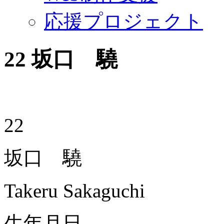
応援プロジェクト
22
坂口 驍
22
坂口 驍
Takeru Sakaguchi
生年月日