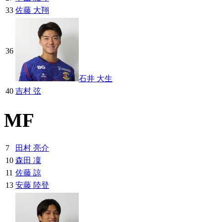
33
佐藤 大翔
36
石井 大生
40
吉村 弦
MF
7
田村 亮介
10
森田 凜
11
佐藤 諒
13
安藤 陸登