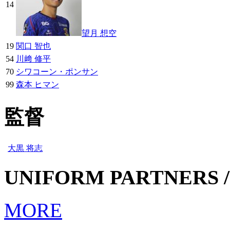
14
望月 想空
19
関口 智也
54
川﨑 修平
70
シワコーン・ポンサン
99
森本 ヒマン
監督
大黒 将志
UNIFORM PARTNERS /
MORE