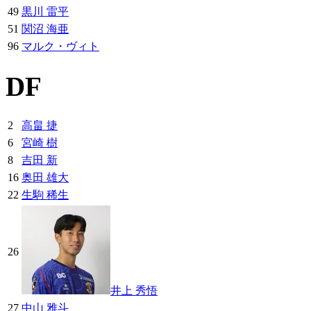
49
黒川 雷平
51
関沼 海亜
96
マルク・ヴィト
DF
2
高畠 捷
6
宮崎 樹
8
吉田 新
16
奥田 雄大
22
生駒 稀生
26
井上 秀悟
27
中山 雅斗