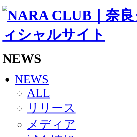
ソシオス
バモス
チアダンススクール
ボランティアチーム「volundeer」
ビクトリーロード
HOMEGAME
観戦ルール＆マナー
ホームゲーム運営管理規定
NEWS
Jリーグ運営管理規定
写真・動画使用ガイドライン
ロートフィールド奈良
SCHEDULE
NEWS
2026/27
練習見学時のファンサービスについて
ALL
TICKET
奈良クラブ明治安田J3リーグ2026/27シーズン試
リリース
奈良クラブ明治安田Ｊ3リーグ 2026/27シーズン
観戦ルール＆マナー
FANCOMMUNITY
メディア
2026/27ファンコミュニティ
サポートショップ
GOODS