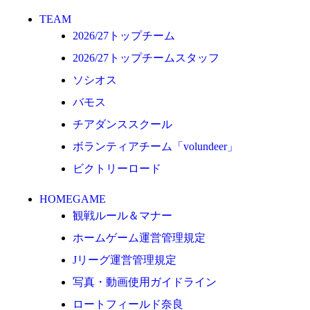
ロートフィールド奈良
TEAM
2026/27トップチーム
SCHEDULE
2026/27
2026/27トップチームスタッフ
練習見学時のファンサービスについて
ソシオス
バモス
TICKET
奈良クラブ明治安田J3リーグ2026/27シーズン
チアダンススクール
試合観戦チケット
ボランティアチーム「volundeer」
奈良クラブ明治安田Ｊ3リーグ 2026/27シーズ
ビクトリーロード
ン「鹿パス」
HOMEGAME
観戦ルール＆マナー
観戦ルール＆マナー
FANCOMMUNITY
ホームゲーム運営管理規定
2026/27ファンコミュニティ
Jリーグ運営管理規定
サポートショップ
写真・動画使用ガイドライン
GOODS
ロートフィールド奈良