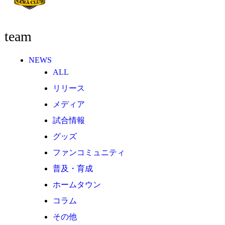
その他
TEAM
team
2026/27トップチーム
2026/27トップチームスタッフ
NEWS
ソシオス
ALL
バモス
リリース
チアダンススクール
メディア
ボランティアチーム「volundeer」
試合情報
ビクトリーロード
グッズ
ファンコミュニティ
HOMEGAME
観戦ルール＆マナー
普及・育成
ホームゲーム運営管理規定
ホームタウン
Jリーグ運営管理規定
コラム
写真・動画使用ガイドライン
その他