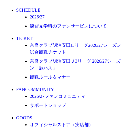
オフィシャルストア（実店舗）
SCHEDULE
オンラインストア
2026/27
ACADEMY
練習見学時のファンサービスについて
アカデミーについて
TICKET
プロジェクト
奈良クラブ明治安田J3リーグ2026/27シーズン
コーチ&スタッフ
試合観戦チケット
ジュニア
奈良クラブ明治安田Ｊ3リーグ 2026/27シーズ
ジュニアユース
ン「鹿パス」
ユース
観戦ルール＆マナー
練習拠点（ナラディーア）
FANCOMMUNITY
2026/27ファンコミュニティ
SCHOOL
サポートショップ
CLUB
2026/27 パートナー企業
GOODS
パートナー募集
オフィシャルストア（実店舗）