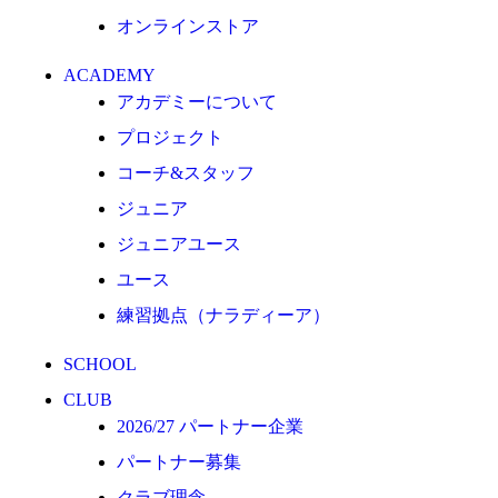
クラブ理念
オンラインストア
クラブ情報
ACADEMY
サステナビリティ
アカデミーについて
Web制作支援
プロジェクト
応援プロジェクト
コーチ&スタッフ
ジュニア
ジュニアユース
ユース
練習拠点（ナラディーア）
SCHOOL
CLUB
2026/27 パートナー企業
パートナー募集
クラブ理念