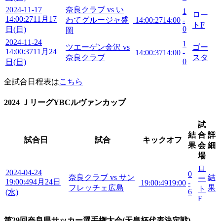
2024-11-17
奈良クラブ vs い
1
ロー
14:00:27
11月17
わてグルージャ盛
14:00:27
14:00
-
トF
0
日(日)
岡
2024-11-24
1
ツエーゲン金沢 vs
ゴー
14:00:37
11月24
14:00:37
14:00
-
奈良クラブ
スタ
0
日(日)
全試合日程表は
こちら
2024 ＪリーグYBCルヴァンカップ
試
結
合
詳
試合日
試合
キックオフ
果
会
細
場
ロ
2024-04-24
0
奈良クラブ vs サン
結
ー
19:00:49
4月24日
19:00:49
19:00
-
フレッチェ広島
果
ト
6
(水)
F
第29回奈良県サッカー選手権大会(天皇杯代表決定戦)