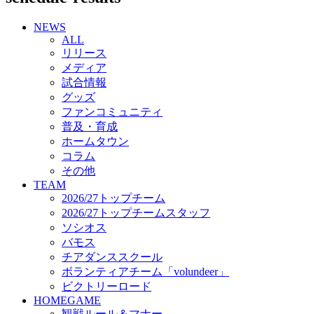
チアダンススクール
NEWS
ボランティアチーム「volundeer」
ALL
ビクトリーロード
リリース
HOMEGAME
メディア
観戦ルール＆マナー
試合情報
ホームゲーム運営管理規定
グッズ
Jリーグ運営管理規定
ファンコミュニティ
写真・動画使用ガイドライン
普及・育成
ロートフィールド奈良
ホームタウン
SCHEDULE
コラム
2026/27
練習見学時のファンサービスについて
その他
TICKET
TEAM
奈良クラブ明治安田J3リーグ2026/27シーズン試
2026/27トップチーム
合観戦チケット
2026/27トップチームスタッフ
奈良クラブ明治安田Ｊ3リーグ 2026/27シーズン
ソシオス
「鹿パス」
バモス
観戦ルール＆マナー
チアダンススクール
FANCOMMUNITY
ボランティアチーム「volundeer」
2026/27ファンコミュニティ
ビクトリーロード
サポートショップ
HOMEGAME
GOODS
観戦ルール＆マナー