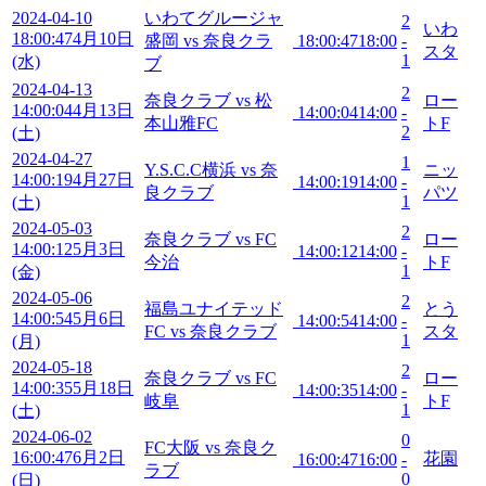
2024-04-10
いわてグルージャ
2
いわ
18:00:47
4月10日
盛岡 vs 奈良クラ
18:00:47
18:00
-
スタ
1
(水)
ブ
2024-04-13
2
奈良クラブ vs 松
ロー
14:00:04
4月13日
14:00:04
14:00
-
本山雅FC
トF
2
(土)
2024-04-27
1
Y.S.C.C横浜 vs 奈
ニッ
14:00:19
4月27日
14:00:19
14:00
-
良クラブ
パツ
1
(土)
2024-05-03
2
奈良クラブ vs FC
ロー
14:00:12
5月3日
14:00:12
14:00
-
今治
トF
1
(金)
2024-05-06
2
福島ユナイテッド
とう
14:00:54
5月6日
14:00:54
14:00
-
FC vs 奈良クラブ
スタ
1
(月)
2024-05-18
2
奈良クラブ vs FC
ロー
14:00:35
5月18日
14:00:35
14:00
-
岐阜
トF
1
(土)
2024-06-02
0
FC大阪 vs 奈良ク
16:00:47
6月2日
花園
16:00:47
16:00
-
ラブ
0
(日)