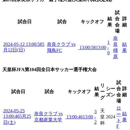
試
結
合
詳
試合日
試合
キックオフ
果
会
細
場
奈
1
2024-05-12 13:00:58
5
奈良クラブ vs
良
結
13:00:58
13:00
-
月12日(日)
飛鳥FC
橿
果
0
原
天皇杯JFA第104回全日本サッカー選手権大会
試
リ
結
シー
合
詳
試合日
試合
キックオフ
ー
果
ズン
会
細
グ
場
ロ
2024-05-25
天
3
奈良クラブ vs
結
ー
13:00:46
5月25
13:00:46
13:00
-
皇
2024
京都産業大学
果
ト
2
日(土)
杯
F