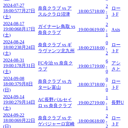
2024-07-27
2
奈良クラブ vs ア
ロー
18:00:57
7月27日
18:00:57
18:00
-
スルクラロ沼津
トF
3
(土)
2024-08-17
2
ガイナーレ鳥取 vs
19:00:06
8月17日
19:00:06
19:00
-
Axis
奈良クラブ
1
(土)
2024-08-24
0
奈良クラブ vs ギ
ロー
18:00:23
8月24日
18:00:23
18:00
-
ラヴァンツ北九州
トF
2
(土)
2024-08-31
6
FC今治 vs 奈良ク
アシ
19:00:17
8月31日
19:00:17
19:00
-
ラブ
さと
0
(土)
2024-09-08
0
奈良クラブ vs カ
ロー
18:00:37
9月8日
18:00:37
18:00
-
ターレ富山
トF
0
(日)
2024-09-14
1
AC長野パルセイ
19:00:27
9月14日
長野U
19:00:27
19:00
-
ロ vs 奈良クラブ
1
(土)
2024-09-22
2
奈良クラブ vs テ
ロー
18:00:06
9月22日
18:00:06
18:00
-
ゲバジャーロ宮崎
トF
2
(日)