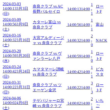
2024-03-03
1
奈良クラブ vs AC
ロー
14:00:13
3月3日
14:00:13
14:00
-
長野パルセイロ
トF
1
(日)
2024-03-09
1
カターレ富山 vs
14:00:56
3月9日
富山
14:00:56
14:00
-
奈良クラブ
1
(土)
2024-03-16
2
大宮アルディージ
14:00:32
3月16日
14:00:32
14:00
-
NACK
ャ vs 奈良クラブ
0
(土)
2024-03-20
1
奈良クラブ vs ヴ
ロー
14:00:59
3月20日
14:00:59
14:00
-
ァンラーレ八戸
トF
0
(水)
2024-03-24
1
カマタマーレ讃岐
ピカ
14:00:42
3月24日
14:00:42
14:00
-
vs 奈良クラブ
スタ
1
(日)
2024-03-31
3
奈良クラブ vs ツ
ロー
14:00:22
3月31日
14:00:22
14:00
-
エーゲン金沢
トF
3
(日)
2024-04-06
2
テゲバジャーロ宮
いち
14:00:02
4月6日
14:00:02
14:00
-
崎 vs 奈良クラブ
ご
1
(土)