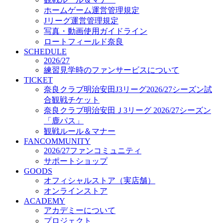
オフィシャルストア（実店舗）
ホームゲーム運営管理規定
オンラインストア
Jリーグ運営管理規定
ACADEMY
写真・動画使用ガイドライン
アカデミーについて
ロートフィールド奈良
プロジェクト
SCHEDULE
コーチ&スタッフ
2026/27
ジュニア
練習見学時のファンサービスについて
ジュニアユース
TICKET
奈良クラブ明治安田J3リーグ2026/27シーズン試
ユース
合観戦チケット
練習拠点（ナラディーア）
奈良クラブ明治安田Ｊ3リーグ 2026/27シーズン
SCHOOL
CLUB
「鹿パス」
2026/27 パートナー企業
観戦ルール＆マナー
パートナー募集
FANCOMMUNITY
クラブ理念
2026/27ファンコミュニティ
クラブ情報
サポートショップ
サステナビリティ
GOODS
オフィシャルストア（実店舗）
Web制作支援
オンラインストア
応援プロジェクト
ACADEMY
アカデミーについて
プロジェクト