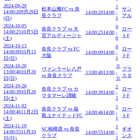
2024-09-29
1
松本山雅FC vs 奈
サン
14:00:20
9月29日
14:00:20
14:00
-
良クラブ
アル
1
(日)
2024-10-05
0
奈良クラブ vs 大
ロー
14:00:25
10月5日
14:00:25
14:00
-
宮アルディージャ
トF
0
(土)
2024-10-13
0
奈良クラブ vs FC
ロー
14:00:09
10月13
14:00:09
14:00
-
大阪
トF
1
日(日)
2024-10-20
０
ヴァンラーレ八戸
プラ
13:00:40
10月20
13:00:40
13:00
-
vs 奈良クラブ
スタ
日(日)
０
2024-10-26
2
奈良クラブ vs カ
ロー
14:00:39
10月26
14:00:39
14:00
-
マタマーレ讃岐
トF
2
日(土)
2024-11-02
1
奈良クラブ vs 福
ロー
14:00:46
11月2日
14:00:46
14:00
-
島ユナイテッドFC
トF
1
(土)
2024-11-10
1
SC相模原 vs 奈良
ギオ
14:00:55
11月10
14:00:55
14:00
-
クラブ
ンス
2
日(日)