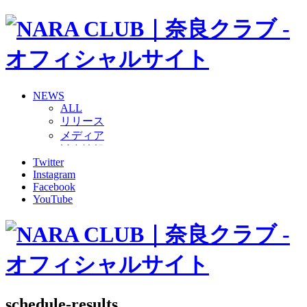
NEWS
ALL
リリース
メディア
試合情報
Twitter
グッズ
Instagram
ファンコミュニティ
Facebook
普及・育成
YouTube
ホームタウン
コラム
その他
TEAM
2026/27トップチーム
2026/27トップチームスタッフ
ソシオス
schedule-results
バモス