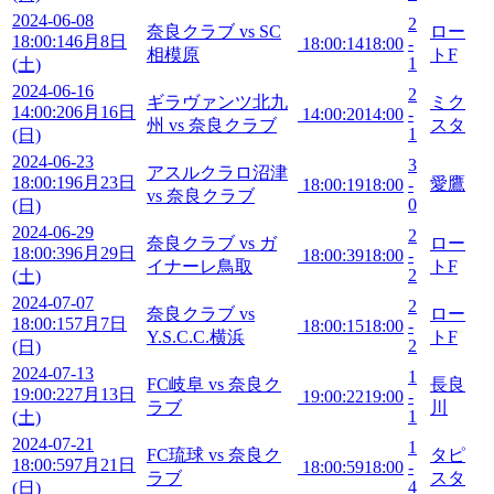
2024-06-08
2
奈良クラブ vs SC
ロー
18:00:14
6月8日
18:00:14
18:00
-
相模原
トF
1
(土)
2024-06-16
2
ギラヴァンツ北九
ミク
14:00:20
6月16日
14:00:20
14:00
-
州 vs 奈良クラブ
スタ
1
(日)
2024-06-23
3
アスルクラロ沼津
18:00:19
6月23日
愛鷹
18:00:19
18:00
-
vs 奈良クラブ
0
(日)
2024-06-29
2
奈良クラブ vs ガ
ロー
18:00:39
6月29日
18:00:39
18:00
-
イナーレ鳥取
トF
2
(土)
2024-07-07
2
奈良クラブ vs
ロー
18:00:15
7月7日
18:00:15
18:00
-
Y.S.C.C.横浜
トF
2
(日)
2024-07-13
1
FC岐阜 vs 奈良ク
長良
19:00:22
7月13日
19:00:22
19:00
-
ラブ
川
1
(土)
2024-07-21
1
FC琉球 vs 奈良ク
タピ
18:00:59
7月21日
18:00:59
18:00
-
ラブ
スタ
4
(日)