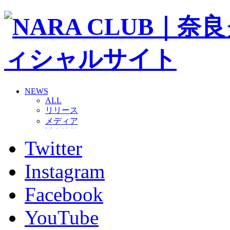
NEWS
ALL
リリース
メディア
試合情報
Twitter
グッズ
ファンコミュニティ
普及・育成
Instagram
ホームタウン
コラム
Facebook
その他
TEAM
YouTube
2026/27トップチーム
2026/27トップチームスタッフ