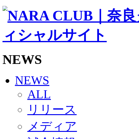
ソシオス
バモス
チアダンススクール
ボランティアチーム「volundeer」
ビクトリーロード
HOMEGAME
観戦ルール＆マナー
ホームゲーム運営管理規定
NEWS
Jリーグ運営管理規定
写真・動画使用ガイドライン
ロートフィールド奈良
SCHEDULE
NEWS
2026/27
練習見学時のファンサービスについて
ALL
TICKET
奈良クラブ明治安田J3リーグ2026/27シーズン試
リリース
奈良クラブ明治安田Ｊ3リーグ 2026/27シーズン
観戦ルール＆マナー
FANCOMMUNITY
メディア
2026/27ファンコミュニティ
サポートショップ
GOODS