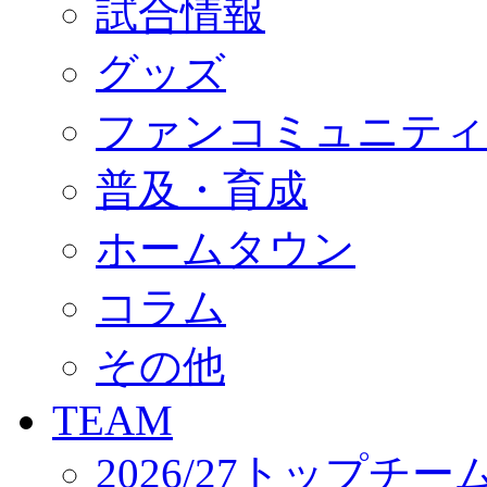
試合情報
オフィシャルストア（実店舗）
オンラインストア
ACADEMY
グッズ
アカデミーについて
プロジェクト
ファンコミュニティ
コーチ&スタッフ
ジュニア
ジュニアユース
普及・育成
ユース
練習拠点（ナラディーア）
ホームタウン
SCHOOL
CLUB
2026/27 パートナー企業
コラム
パートナー募集
クラブ理念
クラブ情報
その他
サステナビリティ
Web制作支援
TEAM
応援プロジェクト
2026/27トップチー