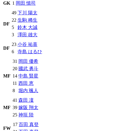
GK
1
岡田 慎司
49
下川 陽太
22
生駒 稀生
DF
5
鈴木 大誠
3
澤田 雄大
23
小谷 祐喜
DF
6
寺島 はるひ
31
岡田 優希
20
國武 勇斗
MF
14
中島 賢星
11
西田 恵
8
堀内 颯人
41
森田 凜
MF
39
嫁阪 翔太
25
神垣 陸
17
百田 真登
FW