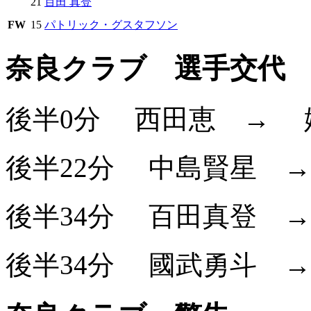
21
百田 真登
FW
15
パトリック・グスタフソン
奈良クラブ 選手交代
後半0分
西田恵
→
後半22分
中島賢星
後半34分
百田真登
後半34分
國武勇斗