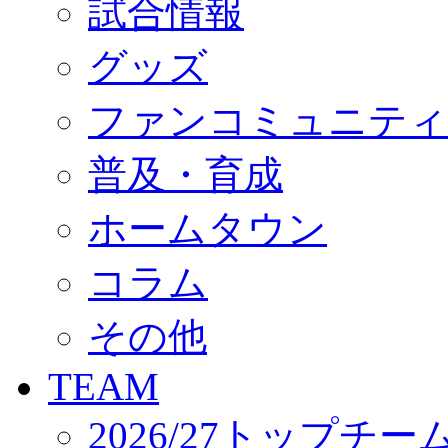
試合情報
オフィシャルストア（実店舗）
オンラインストア
ACADEMY
グッズ
アカデミーについて
プロジェクト
ファンコミュニティ
コーチ&スタッフ
ジュニア
ジュニアユース
普及・育成
ユース
練習拠点（ナラディーア）
ホームタウン
SCHOOL
CLUB
2026/27 パートナー企業
コラム
パートナー募集
クラブ理念
クラブ情報
その他
サステナビリティ
Web制作支援
TEAM
応援プロジェクト
2026/27トップチー