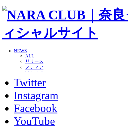
NEWS
ALL
リリース
メディア
試合情報
Twitter
グッズ
ファンコミュニティ
普及・育成
Instagram
ホームタウン
コラム
Facebook
その他
TEAM
YouTube
2026/27トップチーム
2026/27トップチームスタッフ