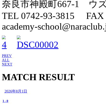
奈良市神殿町667-1 ウ
TEL 0742-93-3815 FAX
academy-school@naraclub.
PREV
ALL
NEXT
MATCH RESULT
2026年8月1日
1
-
0