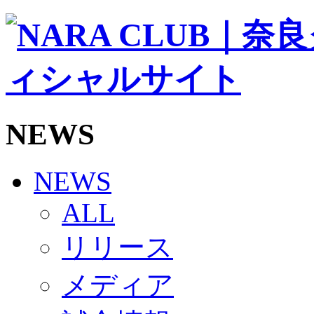
ソシオス
バモス
チアダンススクール
ボランティアチーム「volundeer」
ビクトリーロード
HOMEGAME
観戦ルール＆マナー
ホームゲーム運営管理規定
NEWS
Jリーグ運営管理規定
写真・動画使用ガイドライン
ロートフィールド奈良
SCHEDULE
NEWS
2026/27
練習見学時のファンサービスについて
ALL
TICKET
奈良クラブ明治安田J3リーグ2026/27シーズン試
リリース
奈良クラブ明治安田Ｊ3リーグ 2026/27シーズン
観戦ルール＆マナー
FANCOMMUNITY
メディア
2026/27ファンコミュニティ
サポートショップ
GOODS