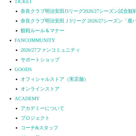
TICKET
プロジェクト
奈良クラブ明治安田J3リーグ2026/27シーズン試合
コーチ&スタッフ
奈良クラブ明治安田Ｊ3リーグ 2026/27シーズン「鹿
ジュニア
観戦ルール＆マナー
ジュニアユース
FANCOMMUNITY
ユース
2026/27ファンコミュニティ
練習拠点（ナラディーア）
サポートショップ
SCHOOL
GOODS
CLUB
オフィシャルストア（実店舗）
2026/27 パートナー企業
オンラインストア
パートナー募集
ACADEMY
クラブ理念
アカデミーについて
クラブ情報
プロジェクト
サステナビリティ
コーチ&スタッフ
Web制作支援