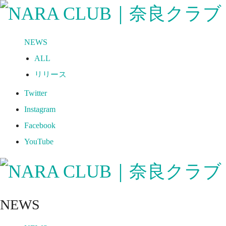
NEWS
ALL
リリース
メディア
Twitter
試合情報
Instagram
グッズ
Facebook
ファンコミュニティ
YouTube
普及・育成
ホームタウン
コラム
NEWS
その他
TEAM