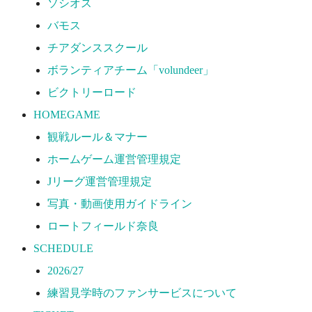
ソシオス
2026/27
バモス
練習見学時のファンサービスについて
チアダンススクール
TICKET
ボランティアチーム「volundeer」
奈良クラブ明治安田J3リーグ2026/27シーズン試合
ビクトリーロード
奈良クラブ明治安田Ｊ3リーグ 2026/27シーズン「鹿
HOMEGAME
観戦ルール＆マナー
観戦ルール＆マナー
FANCOMMUNITY
ホームゲーム運営管理規定
2026/27ファンコミュニティ
Jリーグ運営管理規定
サポートショップ
写真・動画使用ガイドライン
GOODS
ロートフィールド奈良
オフィシャルストア（実店舗）
SCHEDULE
オンラインストア
2026/27
ACADEMY
練習見学時のファンサービスについて
アカデミーについて