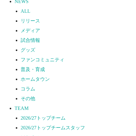
NEWS
2026/27トップチーム
ALL
2026/27トップチームスタッフ
リリース
ソシオス
メディア
バモス
試合情報
チアダンススクール
グッズ
ボランティアチーム「volundeer」
ファンコミュニティ
ビクトリーロード
普及・育成
HOMEGAME
ホームタウン
観戦ルール＆マナー
コラム
ホームゲーム運営管理規定
その他
Jリーグ運営管理規定
TEAM
写真・動画使用ガイドライン
2026/27トップチーム
ロートフィールド奈良
2026/27トップチームスタッフ
SCHEDULE