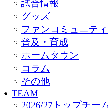
試合情報
オフィシャルストア（実店舗）
オンラインストア
ACADEMY
グッズ
アカデミーについて
プロジェクト
ファンコミュニティ
コーチ&スタッフ
ジュニア
ジュニアユース
普及・育成
ユース
練習拠点（ナラディーア）
ホームタウン
SCHOOL
CLUB
2026/27 パートナー企業
コラム
パートナー募集
クラブ理念
クラブ情報
その他
サステナビリティ
Web制作支援
TEAM
応援プロジェクト
2026/27トップチー