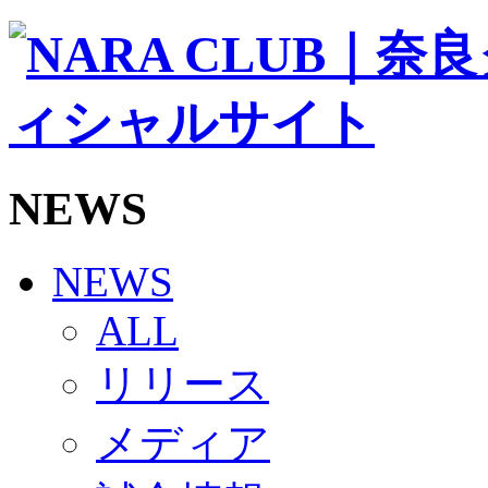
ソシオス
バモス
チアダンススクール
ボランティアチーム「volundeer」
ビクトリーロード
HOMEGAME
観戦ルール＆マナー
ホームゲーム運営管理規定
NEWS
Jリーグ運営管理規定
写真・動画使用ガイドライン
ロートフィールド奈良
SCHEDULE
NEWS
2026/27
練習見学時のファンサービスについて
ALL
TICKET
奈良クラブ明治安田J3リーグ2026/27シーズン試
リリース
奈良クラブ明治安田Ｊ3リーグ 2026/27シーズン
観戦ルール＆マナー
FANCOMMUNITY
メディア
2026/27ファンコミュニティ
サポートショップ
GOODS