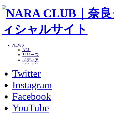
NEWS
ALL
リリース
メディア
試合情報
Twitter
グッズ
ファンコミュニティ
普及・育成
Instagram
ホームタウン
コラム
Facebook
その他
TEAM
YouTube
2026/27トップチーム
2026/27トップチームスタッフ