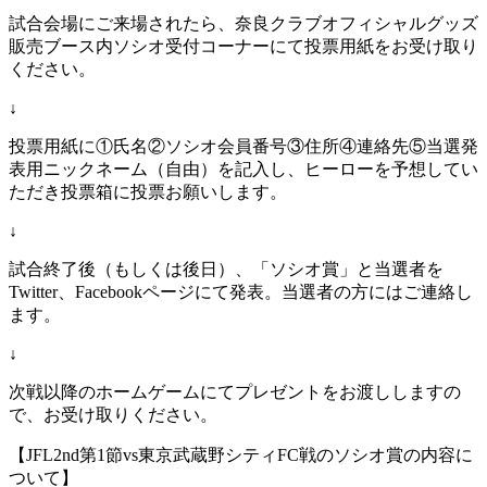
試合会場にご来場されたら、奈良クラブオフィシャルグッズ
販売ブース内ソシオ受付コーナーにて投票用紙をお受け取り
ください。
↓
投票用紙に①氏名②ソシオ会員番号③住所④連絡先⑤当選発
表用ニックネーム（自由）を記入し、ヒーローを予想してい
ただき投票箱に投票お願いします。
↓
試合終了後（もしくは後日）、「ソシオ賞」と当選者を
Twitter、Facebookページにて発表。当選者の方にはご連絡し
ます。
↓
次戦以降のホームゲームにてプレゼントをお渡ししますの
で、お受け取りください。
【JFL2nd第1節vs東京武蔵野シティFC戦のソシオ賞の内容に
ついて】