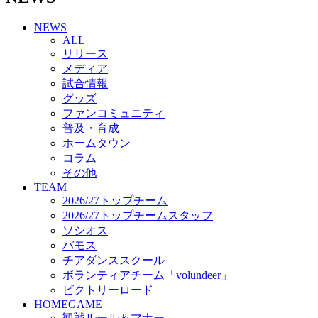
チアダンススクール
NEWS
ボランティアチーム「volundeer」
ALL
ビクトリーロード
リリース
HOMEGAME
メディア
観戦ルール＆マナー
試合情報
ホームゲーム運営管理規定
グッズ
Jリーグ運営管理規定
ファンコミュニティ
写真・動画使用ガイドライン
普及・育成
ロートフィールド奈良
ホームタウン
SCHEDULE
コラム
2026/27
練習見学時のファンサービスについて
その他
TICKET
TEAM
奈良クラブ明治安田J3リーグ2026/27シーズン試
2026/27トップチーム
合観戦チケット
2026/27トップチームスタッフ
奈良クラブ明治安田Ｊ3リーグ 2026/27シーズン
ソシオス
「鹿パス」
バモス
観戦ルール＆マナー
チアダンススクール
FANCOMMUNITY
ボランティアチーム「volundeer」
2026/27ファンコミュニティ
ビクトリーロード
サポートショップ
HOMEGAME
GOODS
観戦ルール＆マナー