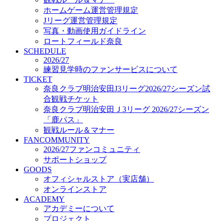
オフィシャルストア（実店舗）
ホームゲーム運営管理規定
オンラインストア
Jリーグ運営管理規定
ACADEMY
写真・動画使用ガイドライン
アカデミーについて
ロートフィールド奈良
プロジェクト
SCHEDULE
コーチ&スタッフ
2026/27
ジュニア
練習見学時のファンサービスについて
ジュニアユース
TICKET
奈良クラブ明治安田J3リーグ2026/27シーズン試
ユース
合観戦チケット
練習拠点（ナラディーア）
奈良クラブ明治安田Ｊ3リーグ 2026/27シーズン
SCHOOL
CLUB
「鹿パス」
2026/27 パートナー企業
観戦ルール＆マナー
パートナー募集
FANCOMMUNITY
クラブ理念
2026/27ファンコミュニティ
クラブ情報
サポートショップ
サステナビリティ
GOODS
オフィシャルストア（実店舗）
Web制作支援
オンラインストア
応援プロジェクト
ACADEMY
アカデミーについて
プロジェクト