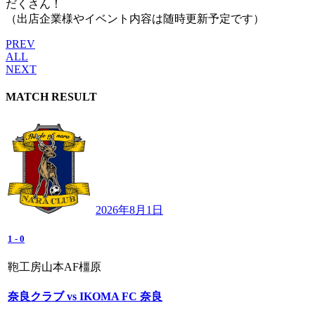
だくさん！
（出店企業様やイベント内容は随時更新予定です）
PREV
ALL
NEXT
MATCH RESULT
2026年8月1日
1
-
0
鞄工房山本AF橿原
奈良クラブ vs IKOMA FC 奈良