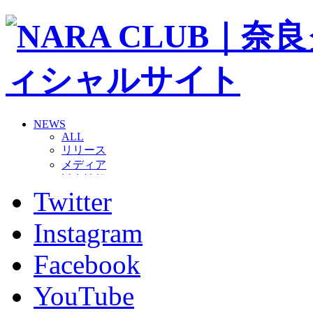
NEWS
ALL
リリース
メディア
試合情報
Twitter
グッズ
ファンコミュニティ
普及・育成
Instagram
ホームタウン
コラム
Facebook
その他
TEAM
YouTube
2026/27トップチーム
2026/27トップチームスタッフ