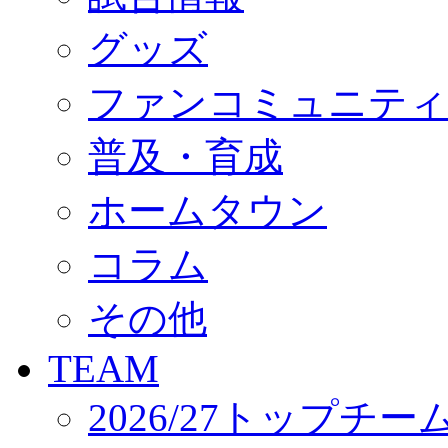
オフィシャルストア（実店舗）
オンラインストア
グッズ
ACADEMY
アカデミーについて
ファンコミュニティ
プロジェクト
コーチ&スタッフ
ジュニア
普及・育成
ジュニアユース
ユース
ホームタウン
練習拠点（ナラディーア）
SCHOOL
CLUB
コラム
2026/27 パートナー企業
パートナー募集
クラブ理念
その他
クラブ情報
サステナビリティ
TEAM
Web制作支援
応援プロジェクト
2026/27トップチー