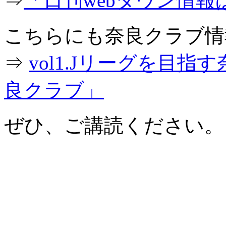
⇒
「日刊webタウン情報
こちらにも奈良クラブ情
⇒
vol1.Jリーグを目
良クラブ」
ぜひ、ご講読ください。