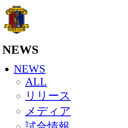
ソシオス
バモス
チアダンススクール
ボランティアチーム「volundeer」
ビクトリーロード
HOMEGAME
観戦ルール＆マナー
NEWS
ホームゲーム運営管理規定
Jリーグ運営管理規定
写真・動画使用ガイドライン
ロートフィールド奈良
NEWS
SCHEDULE
2026/27
ALL
練習見学時のファンサービスについて
TICKET
奈良クラブ明治安田J3リーグ2026/27シーズン試
リリース
奈良クラブ明治安田Ｊ3リーグ 2026/27シーズン
観戦ルール＆マナー
メディア
FANCOMMUNITY
2026/27ファンコミュニティ
サポートショップ
試合情報
GOODS