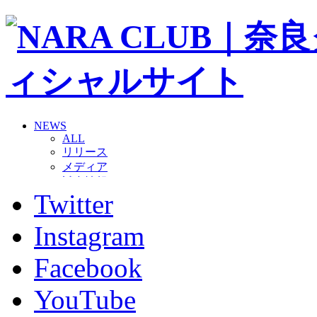
NEWS
ALL
リリース
メディア
試合情報
Twitter
グッズ
ファンコミュニティ
普及・育成
Instagram
ホームタウン
コラム
Facebook
その他
TEAM
YouTube
2026/27トップチーム
2026/27トップチームスタッフ