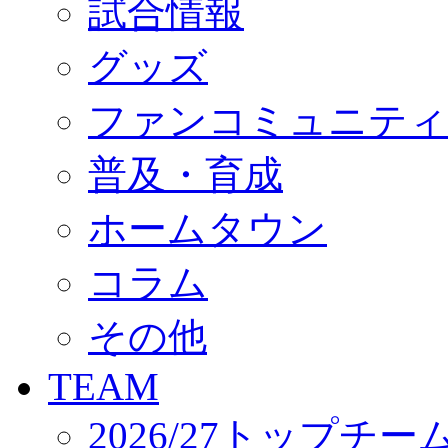
試合情報
オフィシャルストア（実店舗）
オンラインストア
ACADEMY
グッズ
アカデミーについて
プロジェクト
ファンコミュニティ
コーチ&スタッフ
ジュニア
ジュニアユース
普及・育成
ユース
練習拠点（ナラディーア）
ホームタウン
SCHOOL
CLUB
2026/27 パートナー企業
コラム
パートナー募集
クラブ理念
クラブ情報
その他
サステナビリティ
Web制作支援
TEAM
応援プロジェクト
2026/27トップチー