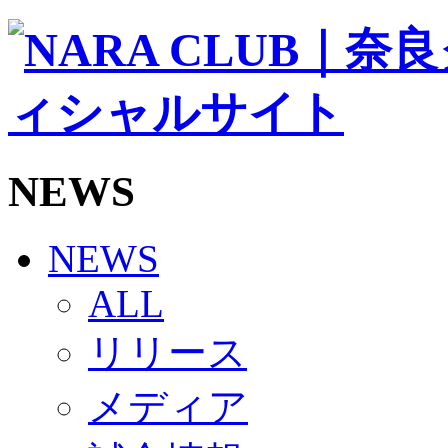
ソシオス
バモス
チアダンススクール
ボランティアチーム「volundeer」
ビクトリーロード
HOMEGAME
観戦ルール＆マナー
ホームゲーム運営管理規定
NEWS
Jリーグ運営管理規定
写真・動画使用ガイドライン
ロートフィールド奈良
SCHEDULE
NEWS
2026/27
練習見学時のファンサービスについて
ALL
TICKET
奈良クラブ明治安田J3リーグ2026/27シーズン試
リリース
奈良クラブ明治安田Ｊ3リーグ 2026/27シーズン
観戦ルール＆マナー
FANCOMMUNITY
メディア
2026/27ファンコミュニティ
サポートショップ
GOODS