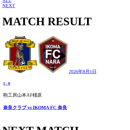
ALL
NEXT
MATCH RESULT
2026年8月1日
1
-
0
鞄工房山本AF橿原
奈良クラブ vs IKOMA FC 奈良