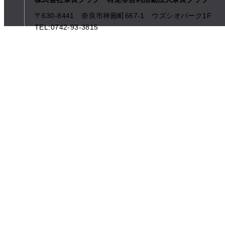
〒630-8441 奈良市神殿町667-1
ウズシオパーク1F
TEL:0742-93-3815