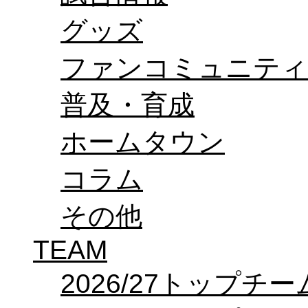
オフィシャルストア（実店舗）
グッズ
オンラインストア
ACADEMY
アカデミーについて
ファンコミュニティ
プロジェクト
コーチ&スタッフ
ジュニア
普及・育成
ジュニアユース
ユース
ホームタウン
練習拠点（ナラディーア）
SCHOOL
CLUB
コラム
2026/27 パートナー企業
パートナー募集
クラブ理念
その他
クラブ情報
サステナビリティ
TEAM
Web制作支援
応援プロジェクト
2026/27トップチー