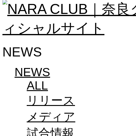
ソシオス
バモス
チアダンススクール
ボランティアチーム「volundeer」
ビクトリーロード
HOMEGAME
観戦ルール＆マナー
NEWS
ホームゲーム運営管理規定
Jリーグ運営管理規定
写真・動画使用ガイドライン
ロートフィールド奈良
NEWS
SCHEDULE
2026/27
ALL
練習見学時のファンサービスについて
TICKET
リリース
奈良クラブ明治安田J3リーグ2026/27シーズン
奈良クラブ明治安田Ｊ3リーグ 2026/27シーズン
観戦ルール＆マナー
メディア
FANCOMMUNITY
2026/27ファンコミュニティ
サポートショップ
試合情報
GOODS