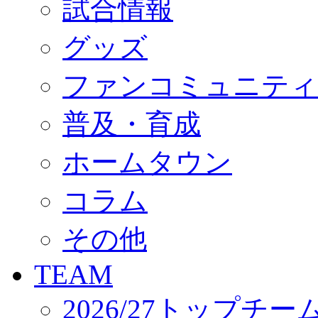
試合情報
オフィシャルストア（実店舗）
オンラインストア
ACADEMY
グッズ
アカデミーについて
プロジェクト
ファンコミュニティ
コーチ&スタッフ
ジュニア
ジュニアユース
普及・育成
ユース
練習拠点（ナラディーア）
ホームタウン
SCHOOL
CLUB
2026/27 パートナー企業
コラム
パートナー募集
クラブ理念
クラブ情報
その他
サステナビリティ
Web制作支援
TEAM
応援プロジェクト
2026/27トップチー