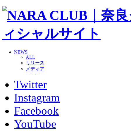
NEWS
ALL
リリース
メディア
試合情報
Twitter
グッズ
ファンコミュニティ
普及・育成
Instagram
ホームタウン
コラム
Facebook
その他
TEAM
YouTube
2026/27トップチーム
2026/27トップチームスタッフ