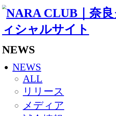
ソシオス
バモス
チアダンススクール
ボランティアチーム「volundeer」
ビクトリーロード
HOMEGAME
観戦ルール＆マナー
ホームゲーム運営管理規定
NEWS
Jリーグ運営管理規定
写真・動画使用ガイドライン
ロートフィールド奈良
SCHEDULE
NEWS
2026/27
練習見学時のファンサービスについて
ALL
TICKET
奈良クラブ明治安田J3リーグ2026/27シーズン試
リリース
奈良クラブ明治安田Ｊ3リーグ 2026/27シーズン
観戦ルール＆マナー
FANCOMMUNITY
メディア
2026/27ファンコミュニティ
サポートショップ
GOODS