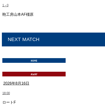
1
-
0
鞄工房山本AF橿原
奈良クラブ vs IKOMA FC 奈良
NEXT MATCH
2026年8月16日
18:00
ロートF