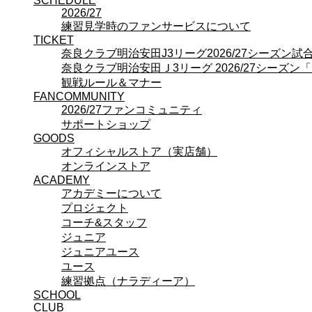
SCHEDULE
プロジェクト
2026/27
コーチ&スタッフ
練習見学時のファンサービスについて
ジュニア
TICKET
ジュニアユース
奈良クラブ明治安田J3リーグ2026/27シーズン
ユース
奈良クラブ明治安田Ｊ3リーグ 2026/27シーズン
練習拠点（ナラディーア）
観戦ルール＆マナー
SCHOOL
FANCOMMUNITY
CLUB
2026/27ファンコミュニティ
2026/27 パートナー企業
サポートショップ
パートナー募集
GOODS
クラブ理念
オフィシャルストア（実店舗）
クラブ情報
オンラインストア
サステナビリティ
ACADEMY
アカデミーについて
Web制作支援
プロジェクト
応援プロジェクト
コーチ&スタッフ
ジュニア
ジュニアユース
ユース
練習拠点（ナラディーア）
SCHOOL
CLUB