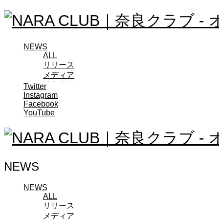
NEWS
ALL
リリース
メディア
試合情報
Twitter
Instagram
グッズ
Facebook
ファンコミュニティ
YouTube
普及・育成
ホームタウン
コラム
その他
TEAM
NEWS
2026/27トップチーム
2026/27トップチームスタッフ
ソシオス
NEWS
ALL
バモス
リリース
チアダンススクール
メディア
ボランティアチーム「volundeer」