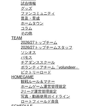
試合情報
ビクトリーロード
グッズ
HOMEGAME
ファンコミュニティ
観戦ルール＆マナー
普及・育成
ホームゲーム運営管理規定
ホームタウン
Jリーグ運営管理規定
コラム
写真・動画使用ガイドライン
その他
ロートフィールド奈良
TEAM
SCHEDULE
2026/27
2026/27トップチーム
練習見学時のファンサービスについて
2026/27トップチームスタッフ
TICKET
ソシオス
奈良クラブ明治安田J3リーグ2026/27シーズン
バモス
奈良クラブ明治安田Ｊ3リーグ 2026/27シーズン
チアダンススクール
観戦ルール＆マナー
ボランティアチーム「volundeer」
FANCOMMUNITY
ビクトリーロード
2026/27ファンコミュニティ
HOMEGAME
サポートショップ
観戦ルール＆マナー
GOODS
ホームゲーム運営管理規定
オフィシャルストア（実店舗）
Jリーグ運営管理規定
オンラインストア
写真・動画使用ガイドライン
ACADEMY
ロートフィールド奈良
アカデミーについて