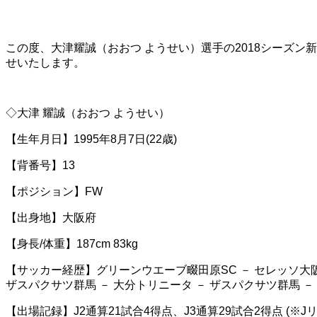
この度、大津耀誠（おおつ ようせい）選手の2018シーズン
せいたします。
◇大津 耀誠（おおつ ようせい）
【生年月日】1995年8月7日(22歳)
【背番号】13
【ポジション】FW
【出身地】大阪府
【身長/体重】187cm 83kg
【サッカー経歴】グリーンウエーブ畷田原SC － セレッソ大阪U-
ザスパクサツ群馬 － 大分トリニータ － ザスパクサツ群馬 －
【出場記録】J2通算21試合4得点、J3通算29試合2得点 (※Jリ