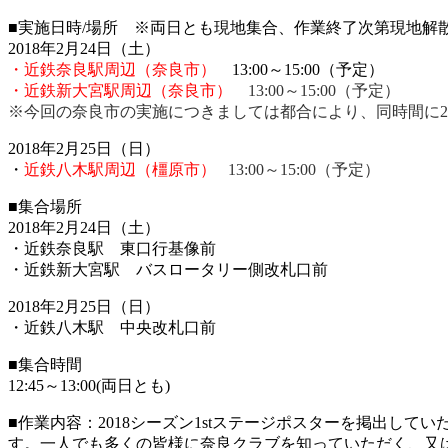
■実施日時/場所 ※両日とも現地集合、作業終了次第現地解
2018年2月24日（土）
・近鉄奈良駅周辺（奈良市）
13:00～15:00（予定）
・近鉄新大宮駅周辺（奈良市）
13:00～15:00（予定）
※今回の奈良市の実施につきましては都合により、同時間に
2018年2月25日（日）
・
近鉄八木駅周辺（橿原市）
13:00～15:00（予定）
■集合場所
2018年2月24日（土）
・近鉄奈良駅 東口行基像前
・近鉄新大宮駅 バスロータリー側改札口前
2018年2月25日（日）
・近鉄八木駅 中央改札口前
■集合時間
12:45～13:00(両日とも)
■作業内容：2018シーズン1stステージポスターを掲出し
す。一人でも多くの皆様に奈良クラブを知っていただく、又