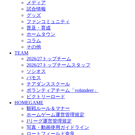
メディア
ビクトリーロード
試合情報
HOMEGAME
グッズ
観戦ルール＆マナー
ファンコミュニティ
ホームゲーム運営管理規定
普及・育成
Jリーグ運営管理規定
ホームタウン
写真・動画使用ガイドライン
コラム
ロートフィールド奈良
その他
SCHEDULE
TEAM
2026/27
2026/27トップチーム
練習見学時のファンサービスについて
2026/27トップチームスタッフ
TICKET
ソシオス
奈良クラブ明治安田J3リーグ2026/27シーズン試
バモス
奈良クラブ明治安田Ｊ3リーグ 2026/27シーズン
チアダンススクール
観戦ルール＆マナー
FANCOMMUNITY
ボランティアチーム「volundeer」
2026/27ファンコミュニティ
ビクトリーロード
サポートショップ
HOMEGAME
GOODS
観戦ルール＆マナー
オフィシャルストア（実店舗）
ホームゲーム運営管理規定
オンラインストア
Jリーグ運営管理規定
ACADEMY
写真・動画使用ガイドライン
アカデミーについて
ロートフィールド奈良