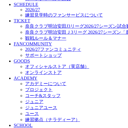
プロジェクト
SCHEDULE
コーチ&スタッフ
2026/27
練習見学時のファンサービスについて
ジュニア
TICKET
ジュニアユース
奈良クラブ明治安田J3リーグ2026/27シーズン試
ユース
奈良クラブ明治安田Ｊ3リーグ 2026/27シーズン
練習拠点（ナラディーア）
観戦ルール＆マナー
SCHOOL
FANCOMMUNITY
CLUB
2026/27ファンコミュニティ
2026/27 パートナー企業
サポートショップ
パートナー募集
GOODS
クラブ理念
オフィシャルストア（実店舗）
クラブ情報
オンラインストア
サステナビリティ
ACADEMY
Web制作支援
アカデミーについて
応援プロジェクト
プロジェクト
コーチ&スタッフ
ジュニア
ジュニアユース
ユース
練習拠点（ナラディーア）
SCHOOL