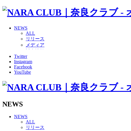
NEWS
ALL
リリース
メディア
試合情報
Twitter
グッズ
Instagram
ファンコミュニティ
Facebook
普及・育成
YouTube
ホームタウン
コラム
その他
TEAM
2026/27トップチーム
NEWS
2026/27トップチームスタッフ
ソシオス
NEWS
バモス
ALL
チアダンススクール
リリース
ボランティアチーム「volundeer」