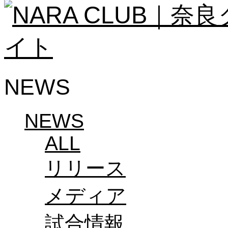
ソシオス
バモス
チアダンススクール
ボランティアチーム「volundeer」
ビクトリーロード
HOMEGAME
観戦ルール＆マナー
NEWS
ホームゲーム運営管理規定
Jリーグ運営管理規定
写真・動画使用ガイドライン
ロートフィールド奈良
NEWS
SCHEDULE
2026/27
ALL
練習見学時のファンサービスについて
TICKET
リリース
奈良クラブ明治安田J3リーグ2026/27シーズン
奈良クラブ明治安田Ｊ3リーグ 2026/27シーズン
観戦ルール＆マナー
メディア
FANCOMMUNITY
2026/27ファンコミュニティ
サポートショップ
試合情報
GOODS