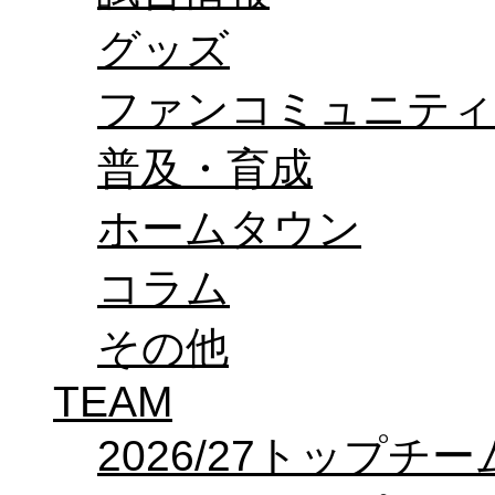
オフィシャルストア（実店舗）
グッズ
オンラインストア
ACADEMY
アカデミーについて
ファンコミュニティ
プロジェクト
コーチ&スタッフ
ジュニア
普及・育成
ジュニアユース
ユース
ホームタウン
練習拠点（ナラディーア）
SCHOOL
CLUB
コラム
2026/27 パートナー企業
パートナー募集
クラブ理念
その他
クラブ情報
サステナビリティ
TEAM
Web制作支援
応援プロジェクト
2026/27トップチー