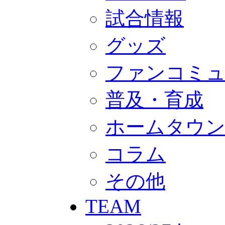
GOODS
オフィシャルストア（実店舗）
試合情報
オンラインストア
ACADEMY
グッズ
アカデミーについて
プロジェクト
コーチ&スタッフ
ファンコミ
ジュニア
ジュニアユース
ユース
普及・育成
練習拠点（ナラディーア）
SCHOOL
ホームタウ
CLUB
2026/27 パートナー企業
パートナー募集
コラム
クラブ理念
クラブ情報
サステナビリティ
その他
Web制作支援
応援プロジェクト
TEAM