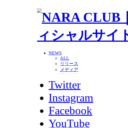
NEWS
ALL
リリース
メディア
試合情報
Twitter
グッズ
ファンコミュニティ
普及・育成
Instagram
ホームタウン
コラム
Facebook
その他
TEAM
YouTube
2026/27トップチーム