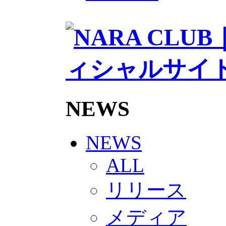
2026/27トップチームスタッフ
ソシオス
バモス
チアダンススクール
ボランティアチーム「volundeer
ビクトリーロード
HOMEGAME
観戦ルール＆マナー
ホームゲーム運営管理規定
Jリーグ運営管理規定
NEWS
写真・動画使用ガイドライン
ロートフィールド奈良
SCHEDULE
2026/27
NEWS
練習見学時のファンサービスに
TICKET
ALL
奈良クラブ明治安田J3リーグ202
奈良クラブ明治安田Ｊ3リーグ 20
リリース
観戦ルール＆マナー
FANCOMMUNITY
2026/27ファンコミュニティ
メディア
サポートショップ