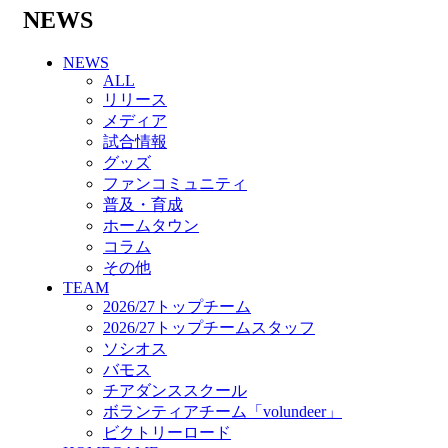
バモス
NEWS
チアダンススクール
ボランティアチーム「volundeer」
NEWS
ビクトリーロード
ALL
HOMEGAME
リリース
観戦ルール＆マナー
メディア
ホームゲーム運営管理規定
試合情報
Jリーグ運営管理規定
グッズ
写真・動画使用ガイドライン
ファンコミュニティ
ロートフィールド奈良
普及・育成
SCHEDULE
ホームタウン
2026/27
コラム
練習見学時のファンサービスについて
その他
TICKET
TEAM
奈良クラブ明治安田J3リーグ2026/27シーズン
2026/27トップチーム
試合観戦チケット
2026/27トップチームスタッフ
奈良クラブ明治安田Ｊ3リーグ 2026/27シーズ
ソシオス
ン「鹿パス」
バモス
観戦ルール＆マナー
チアダンススクール
FANCOMMUNITY
ボランティアチーム「volundeer」
2026/27ファンコミュニティ
ビクトリーロード
サポートショップ