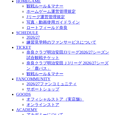
HOMEGAME
GOODS
観戦ルール＆マナー
オフィシャルストア（実店舗）
ホームゲーム運営管理規定
オンラインストア
ACADEMY
Jリーグ運営管理規定
アカデミーについて
写真・動画使用ガイドライン
プロジェクト
ロートフィールド奈良
コーチ&スタッフ
SCHEDULE
2026/27
ジュニア
練習見学時のファンサービスについて
ジュニアユース
TICKET
ユース
奈良クラブ明治安田J3リーグ2026/27シーズン
練習拠点（ナラディーア）
試合観戦チケット
SCHOOL
奈良クラブ明治安田Ｊ3リーグ 2026/27シーズ
CLUB
ン「鹿パス」
2026/27 パートナー企業
観戦ルール＆マナー
パートナー募集
FANCOMMUNITY
クラブ理念
2026/27ファンコミュニティ
クラブ情報
サポートショップ
サステナビリティ
GOODS
Web制作支援
オフィシャルストア（実店舗）
応援プロジェクト
オンラインストア
ACADEMY
アカデミーについて