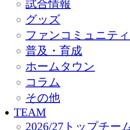
試合情報
オフィシャルストア（実店舗）
オンラインストア
ACADEMY
グッズ
アカデミーについて
プロジェクト
ファンコミュニティ
コーチ&スタッフ
ジュニア
ジュニアユース
普及・育成
ユース
練習拠点（ナラディーア）
ホームタウン
SCHOOL
CLUB
2026/27 パートナー企業
コラム
パートナー募集
クラブ理念
クラブ情報
その他
サステナビリティ
Web制作支援
TEAM
応援プロジェクト
2026/27トップチー