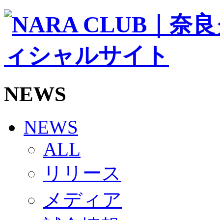
ソシオス
バモス
チアダンススクール
ボランティアチーム「volundeer」
ビクトリーロード
HOMEGAME
観戦ルール＆マナー
ホームゲーム運営管理規定
NEWS
Jリーグ運営管理規定
写真・動画使用ガイドライン
ロートフィールド奈良
SCHEDULE
NEWS
2026/27
練習見学時のファンサービスについて
ALL
TICKET
奈良クラブ明治安田J3リーグ2026/27シーズン試
リリース
奈良クラブ明治安田Ｊ3リーグ 2026/27シーズン
観戦ルール＆マナー
FANCOMMUNITY
メディア
2026/27ファンコミュニティ
サポートショップ
GOODS