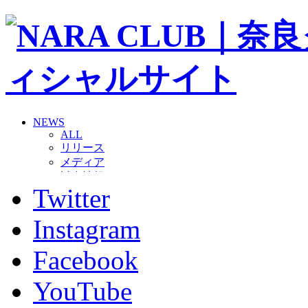
NEWS
ALL
リリース
メディア
試合情報
Twitter
グッズ
ファンコミュニティ
普及・育成
Instagram
ホームタウン
コラム
Facebook
その他
TEAM
YouTube
2026/27トップチーム
2026/27トップチームスタッフ