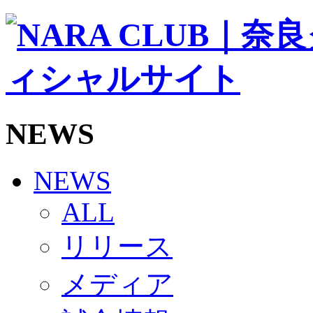
ソシオス
バモス
チアダンススクール
ボランティアチーム「volundeer」
ビクトリーロード
HOMEGAME
観戦ルール＆マナー
ホームゲーム運営管理規定
NEWS
Jリーグ運営管理規定
写真・動画使用ガイドライン
ロートフィールド奈良
SCHEDULE
NEWS
2026/27
練習見学時のファンサービスについて
ALL
TICKET
奈良クラブ明治安田J3リーグ2026/27シーズン試
リリース
奈良クラブ明治安田Ｊ3リーグ 2026/27シーズン
観戦ルール＆マナー
FANCOMMUNITY
メディア
2026/27ファンコミュニティ
サポートショップ
GOODS