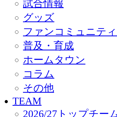
試合情報
オフィシャルストア（実店舗）
オンラインストア
ACADEMY
グッズ
アカデミーについて
プロジェクト
ファンコミュニティ
コーチ&スタッフ
ジュニア
ジュニアユース
普及・育成
ユース
練習拠点（ナラディーア）
ホームタウン
SCHOOL
CLUB
2026/27 パートナー企業
コラム
パートナー募集
クラブ理念
クラブ情報
その他
サステナビリティ
Web制作支援
TEAM
応援プロジェクト
2026/27トップチー