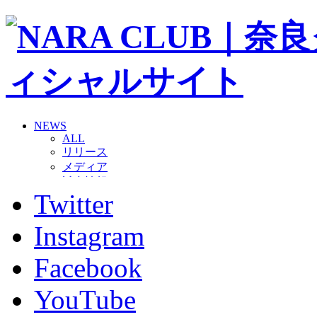
NEWS
ALL
リリース
メディア
試合情報
Twitter
グッズ
ファンコミュニティ
普及・育成
Instagram
ホームタウン
コラム
Facebook
その他
TEAM
YouTube
2026/27トップチーム
2026/27トップチームスタッフ