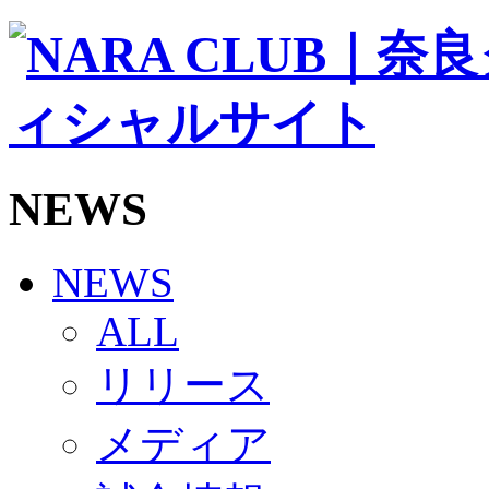
ソシオス
バモス
チアダンススクール
ボランティアチーム「volundeer」
ビクトリーロード
HOMEGAME
観戦ルール＆マナー
ホームゲーム運営管理規定
NEWS
Jリーグ運営管理規定
写真・動画使用ガイドライン
ロートフィールド奈良
SCHEDULE
NEWS
2026/27
練習見学時のファンサービスについて
ALL
TICKET
奈良クラブ明治安田J3リーグ2026/27シーズン試
リリース
奈良クラブ明治安田Ｊ3リーグ 2026/27シーズン
観戦ルール＆マナー
FANCOMMUNITY
メディア
2026/27ファンコミュニティ
サポートショップ
GOODS