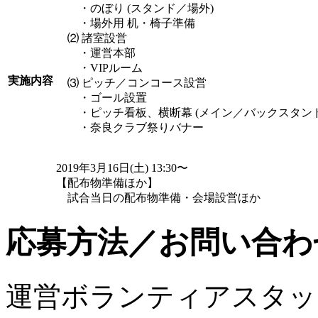
・のぼり (スタンド／場外)
・場外用 机・椅子準備
⑵ 諸室設営
・運営本部
・VIPルーム
実施内容
⑶ ピッチ／コンコース設営
・ゴール設置
・ピッチ看板、横断幕 (メイン／バックスタンド
・奈良クラブ祭りバナー
2019年3月16日(土) 13:30〜
【配布物準備ほか】
試合当日の配布物準備・会場設営ほか
応募方法／お問い合わ
運営ボランティアスタッ