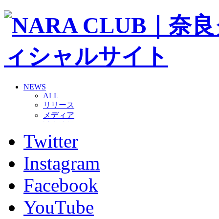
NEWS
ALL
リリース
メディア
試合情報
Twitter
グッズ
ファンコミュニティ
普及・育成
Instagram
ホームタウン
コラム
Facebook
その他
TEAM
YouTube
2026/27トップチーム
2026/27トップチームスタッフ