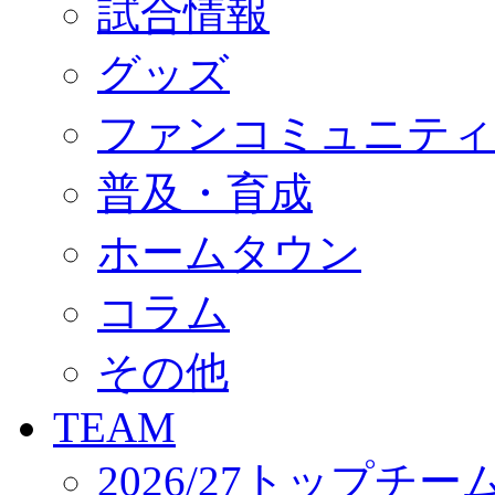
試合情報
オフィシャルストア（実店舗）
オンラインストア
ACADEMY
グッズ
アカデミーについて
プロジェクト
ファンコミュニティ
コーチ&スタッフ
ジュニア
ジュニアユース
普及・育成
ユース
練習拠点（ナラディーア）
ホームタウン
SCHOOL
CLUB
2026/27 パートナー企業
コラム
パートナー募集
クラブ理念
クラブ情報
その他
サステナビリティ
Web制作支援
TEAM
応援プロジェクト
2026/27トップチー