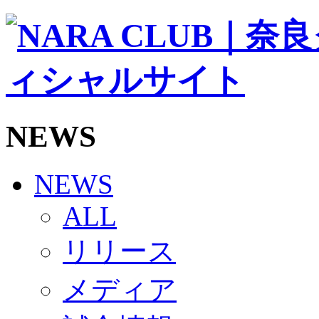
ソシオス
バモス
チアダンススクール
ボランティアチーム「volundeer」
ビクトリーロード
HOMEGAME
観戦ルール＆マナー
ホームゲーム運営管理規定
NEWS
Jリーグ運営管理規定
写真・動画使用ガイドライン
ロートフィールド奈良
SCHEDULE
NEWS
2026/27
練習見学時のファンサービスについて
ALL
TICKET
奈良クラブ明治安田J3リーグ2026/27シーズン試
リリース
奈良クラブ明治安田Ｊ3リーグ 2026/27シーズン
観戦ルール＆マナー
FANCOMMUNITY
メディア
2026/27ファンコミュニティ
サポートショップ
GOODS