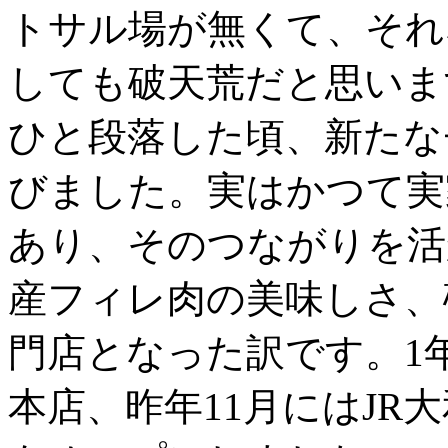
トサル場が
無く
て、それ
しても破天荒だと思いま
ひと段落した頃、新たな
びました。実は
かつて
実
あり、
そのつながりを活
産フィレ肉の美味しさ、
門店となった訳です。
1
本
店、
昨年11月にはJ