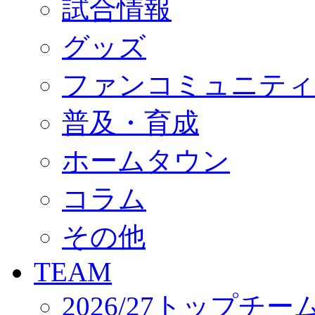
試合情報
オフィシャルストア（実店舗）
オンラインストア
ACADEMY
グッズ
アカデミーについて
プロジェクト
ファンコミュニティ
コーチ&スタッフ
ジュニア
ジュニアユース
普及・育成
ユース
練習拠点（ナラディーア）
ホームタウン
SCHOOL
CLUB
2026/27 パートナー企業
コラム
パートナー募集
クラブ理念
クラブ情報
その他
サステナビリティ
Web制作支援
TEAM
応援プロジェクト
2026/27トップチー