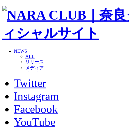
NEWS
ALL
リリース
メディア
試合情報
Twitter
グッズ
ファンコミュニティ
普及・育成
Instagram
ホームタウン
コラム
Facebook
その他
TEAM
YouTube
2026/27トップチーム
2026/27トップチームスタッフ