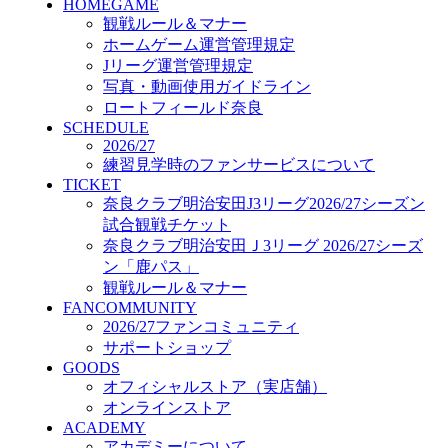
HOMEGAME
GOODS
観戦ルール＆マナー
オフィシャルストア（実店舗）
ホームゲーム運営管理規定
オンラインストア
ACADEMY
Jリーグ運営管理規定
アカデミーについて
写真・動画使用ガイドライン
プロジェクト
ロートフィールド奈良
コーチ&スタッフ
SCHEDULE
2026/27
ジュニア
練習見学時のファンサービスについて
ジュニアユース
TICKET
ユース
奈良クラブ明治安田J3リーグ2026/27シーズン
練習拠点（ナラディーア）
試合観戦チケット
SCHOOL
奈良クラブ明治安田Ｊ3リーグ 2026/27シーズ
CLUB
ン「鹿パス」
2026/27 パートナー企業
観戦ルール＆マナー
パートナー募集
FANCOMMUNITY
クラブ理念
2026/27ファンコミュニティ
クラブ情報
サポートショップ
サステナビリティ
GOODS
Web制作支援
オフィシャルストア（実店舗）
応援プロジェクト
オンラインストア
ACADEMY
アカデミーについて