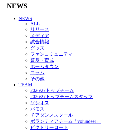
バモス
NEWS
チアダンススクール
ボランティアチーム「volundeer」
NEWS
ビクトリーロード
ALL
HOMEGAME
リリース
観戦ルール＆マナー
メディア
ホームゲーム運営管理規定
試合情報
Jリーグ運営管理規定
グッズ
写真・動画使用ガイドライン
ファンコミュニティ
ロートフィールド奈良
普及・育成
SCHEDULE
ホームタウン
2026/27
コラム
練習見学時のファンサービスについて
その他
TICKET
TEAM
奈良クラブ明治安田J3リーグ2026/27シーズン
2026/27トップチーム
試合観戦チケット
2026/27トップチームスタッフ
奈良クラブ明治安田Ｊ3リーグ 2026/27シーズ
ソシオス
ン「鹿パス」
バモス
観戦ルール＆マナー
チアダンススクール
FANCOMMUNITY
ボランティアチーム「volundeer」
2026/27ファンコミュニティ
ビクトリーロード
サポートショップ