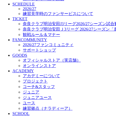
プロジェクト
SCHEDULE
コーチ&スタッフ
2026/27
練習見学時のファンサービスについて
ジュニア
TICKET
ジュニアユース
奈良クラブ明治安田J3リーグ2026/27シーズン試
ユース
奈良クラブ明治安田Ｊ3リーグ 2026/27シーズン
練習拠点（ナラディーア）
観戦ルール＆マナー
SCHOOL
FANCOMMUNITY
CLUB
2026/27ファンコミュニティ
2026/27 パートナー企業
サポートショップ
パートナー募集
GOODS
クラブ理念
オフィシャルストア（実店舗）
クラブ情報
オンラインストア
サステナビリティ
ACADEMY
Web制作支援
アカデミーについて
応援プロジェクト
プロジェクト
コーチ&スタッフ
ジュニア
ジュニアユース
ユース
練習拠点（ナラディーア）
SCHOOL