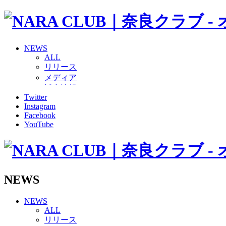
NEWS
ALL
リリース
メディア
試合情報
Twitter
グッズ
Instagram
ファンコミュニティ
Facebook
普及・育成
YouTube
ホームタウン
コラム
その他
TEAM
2026/27トップチーム
NEWS
2026/27トップチームスタッフ
ソシオス
NEWS
バモス
ALL
チアダンススクール
リリース
ボランティアチーム「volundeer」