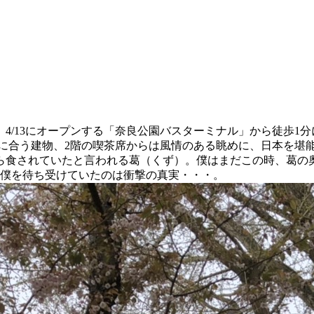
4/13にオープンする「奈良公園バスターミナル」から徒歩1
に合う建物、2階の喫茶席からは風情のある眺めに、日本を堪
から食されていたと言われる葛（くず）。僕はまだこの時、葛の
た僕を待ち受けていたのは衝撃の真実・・・。