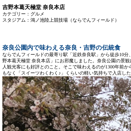
吉野本葛天極堂 奈良本店
カテゴリー：グルメ
スタジアム：鴻ノ池陸上競技場（ならでんフィールド）
奈良公園内で味わえる奈良・吉野の伝統食
ならでんフィールドの最寄り駅「近鉄奈良駅」から徒歩10分、
野本葛天極堂 奈良本店」にお邪魔しました。奈良公園の景観
人観光客にも好評とのこと。そこで味わえるのが1300年前
もなく「スイーツわくわく♪」くらいの軽い気持ちで入店し