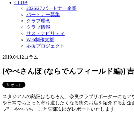
CLUB
2026/27 パートナー企業
パートナー募集
クラブ理念
クラブ情報
サステナビリティ
Web制作支援
応援プロジェクト
2019.04.12
コラム
[やべさんぽ (ならでんフィールド編)] 
スタジアムの熱狂はもちろん、奈良クラブサポーターにもア
や日常でちょっと寄り道したくなる街のお店を紹介する新企
ブ″「やべっち」こと矢部次郎がレポートいたします！