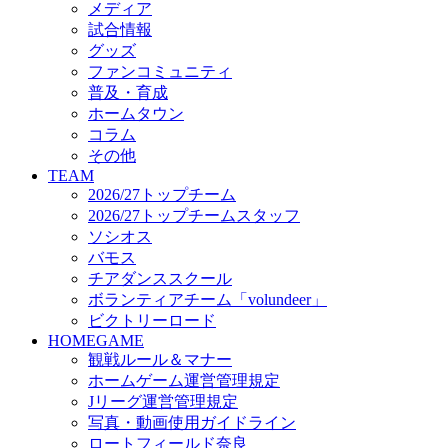
メディア
ビクトリーロード
試合情報
HOMEGAME
グッズ
観戦ルール＆マナー
ファンコミュニティ
ホームゲーム運営管理規定
普及・育成
Jリーグ運営管理規定
ホームタウン
写真・動画使用ガイドライン
コラム
ロートフィールド奈良
その他
SCHEDULE
TEAM
2026/27
2026/27トップチーム
練習見学時のファンサービスについて
2026/27トップチームスタッフ
TICKET
ソシオス
奈良クラブ明治安田J3リーグ2026/27シーズン試
バモス
奈良クラブ明治安田Ｊ3リーグ 2026/27シーズン
チアダンススクール
観戦ルール＆マナー
FANCOMMUNITY
ボランティアチーム「volundeer」
2026/27ファンコミュニティ
ビクトリーロード
サポートショップ
HOMEGAME
GOODS
観戦ルール＆マナー
オフィシャルストア（実店舗）
ホームゲーム運営管理規定
オンラインストア
Jリーグ運営管理規定
ACADEMY
写真・動画使用ガイドライン
アカデミーについて
ロートフィールド奈良