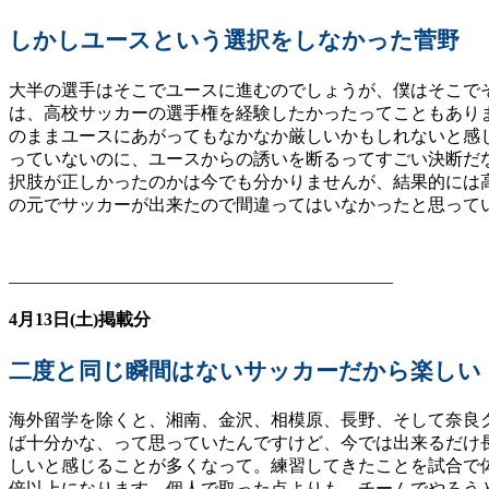
しかしユースという選択をしなかった菅野
ㅤ大半の選手はそこでユースに進むのでしょうが、僕はそこ
は、高校サッカーの選手権を経験したかったってこともあり
のままユースにあがってもなかなか厳しいかもしれないと感
っていないのに、ユースからの誘いを断るってすごい決断だ
択肢が正しかったのかは今でも分かりませんが、結果的には
の元でサッカーが出来たので間違ってはいなかったと思って
——————————————————————
4月13日(土)掲載分
二度と同じ瞬間はないサッカーだから楽しい
ㅤ海外留学を除くと、湘南、金沢、相模原、長野、そして奈良
ば十分かな、って思っていたんですけど、今では出来るだけ
しいと感じることが多くなって。練習してきたことを試合で
倍以上になります。個人で取った点よりも、チームでやろう