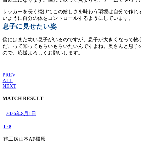
サッカーを長く続けてこの嬉しさを味わう環境は自分で作れ
いように自分の体をコントロールするようにしています。
息子に見せたい姿
ㅤ僕にはまだ幼い息子がいるのですが、息子が大きくなって
だ、って知ってもらいもらいたいんですよね。奥さんと息子
ので、応援よろしくお願いします。
PREV
ALL
NEXT
MATCH RESULT
2026年8月1日
1
-
0
鞄工房山本AF橿原