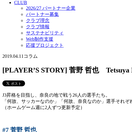
CLUB
2026/27 パートナー企業
パートナー募集
クラブ理念
クラブ情報
サステナビリティ
Web制作支援
応援プロジェクト
2019.04.11
コラム
[PLAYER’S STORY] 菅野 哲也 Tetsuya 
J3昇格を目指し、奈良の地で戦う26人の選手たち。
「何故、サッカーなのか」「何故、奈良なのか」選手それぞれ
（ホームゲーム週に2人ずつ更新予定）
#7 菅野 哲也