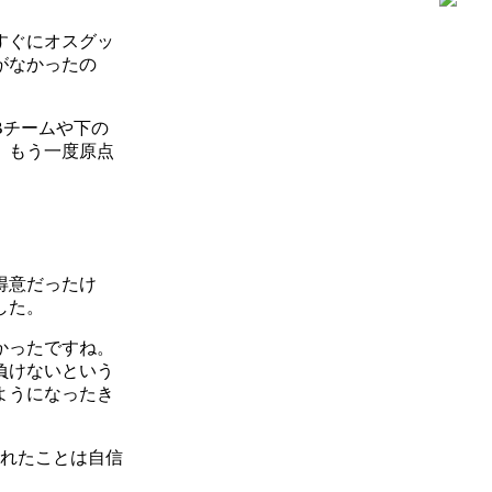
すぐにオスグッ
がなかったの
Bチームや下の
、もう一度原点
得意だったけ
した。
かったですね。
負けないという
ようになったき
来れたことは自信