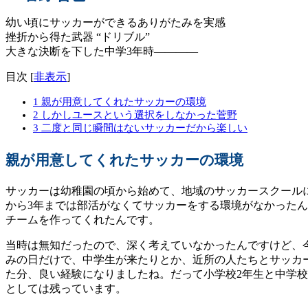
幼い頃にサッカーができるありがたみを実感
挫折から得た武器 “ドリブル”
大きな決断を下した中学3年時————
目次
[
非表示
]
1
親が用意してくれたサッカーの環境
2
しかしユースという選択をしなかった菅野
3
二度と同じ瞬間はないサッカーだから楽しい
親が用意してくれた
サッカーの環境
ㅤサッカーは幼稚園の頃から始めて、地域のサッカースクール
から3年までは部活がなくてサッカーをする環境がなかった
チームを作ってくれたんです。
ㅤ当時は無知だったので、深く考えていなかったんですけど
みの日だけで、中学生が来たりとか、近所の人たちとサッカ
た分、良い経験になりましたね。だって小学校2年生と中学校
としては残っています。