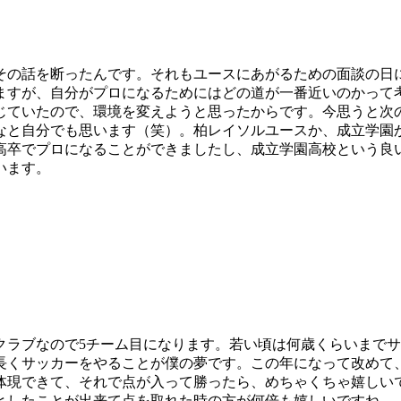
でその話を断ったんです。それもユースにあがるための面談の日
ますが、自分がプロになるためにはどの道が一番近いのかって
じていたので、環境を変えようと思ったからです。今思うと次
なと自分でも思います（笑）。柏レイソルユースか、成立学園
高卒でプロになることができましたし、成立学園高校という良
います。
クラブなので5チーム目になります。若い頃は何歳くらいまで
長くサッカーをやることが僕の夢です。この年になって改めて
体現できて、それで点が入って勝ったら、めちゃくちゃ嬉しい
としたことが出来て点を取れた時の方が何倍も嬉しいですね。