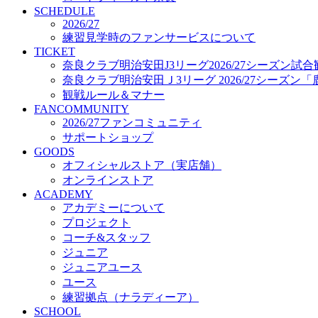
プロジェクト
SCHEDULE
コーチ&スタッフ
2026/27
練習見学時のファンサービスについて
ジュニア
TICKET
ジュニアユース
奈良クラブ明治安田J3リーグ2026/27シーズン試
ユース
奈良クラブ明治安田Ｊ3リーグ 2026/27シーズン
練習拠点（ナラディーア）
観戦ルール＆マナー
SCHOOL
FANCOMMUNITY
CLUB
2026/27ファンコミュニティ
2026/27 パートナー企業
サポートショップ
パートナー募集
GOODS
クラブ理念
オフィシャルストア（実店舗）
クラブ情報
オンラインストア
サステナビリティ
ACADEMY
Web制作支援
アカデミーについて
応援プロジェクト
プロジェクト
コーチ&スタッフ
ジュニア
ジュニアユース
ユース
練習拠点（ナラディーア）
SCHOOL