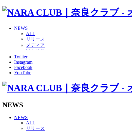
NEWS
ALL
リリース
メディア
試合情報
Twitter
グッズ
Instagram
ファンコミュニティ
Facebook
普及・育成
YouTube
ホームタウン
コラム
その他
TEAM
2026/27トップチーム
NEWS
2026/27トップチームスタッフ
ソシオス
NEWS
バモス
ALL
チアダンススクール
リリース
ボランティアチーム「volundeer」