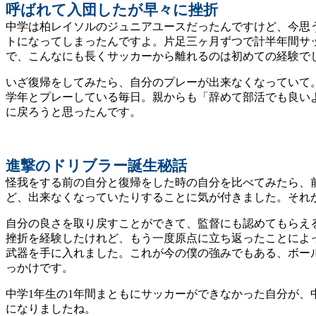
呼ばれて入団したが早々に挫折
ㅤ中学は柏レイソルのジュニアユースだったんですけど、今
トになってしまったんですよ。片足三ヶ月ずつで計半年間サ
で、こんなにも長くサッカーから離れるのは初めての経験で
ㅤいざ復帰をしてみたら、自分のプレーが出来なくなっていて
学年とプレーしている毎日。親からも「辞めて部活でも良い
に戻ろうと思ったんです。
進撃のドリブラー誕生秘話
ㅤ怪我をする前の自分と復帰をした時の自分を比べてみたら
ど、出来なくなっていたりすることに気が付きました。それ
ㅤ自分の良さを取り戻すことができて、監督にも認めてもら
挫折を経験したけれど、もう一度原点に立ち返ったことによ
武器を手に入れました。これが今の僕の強みでもある、ボー
っかけです。
ㅤ中学1年生の1年間まともにサッカーができなかった自分が
になりましたね。