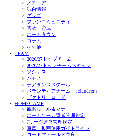
メディア
ビクトリーロード
試合情報
HOMEGAME
グッズ
観戦ルール＆マナー
ファンコミュニティ
ホームゲーム運営管理規定
普及・育成
Jリーグ運営管理規定
ホームタウン
写真・動画使用ガイドライン
コラム
ロートフィールド奈良
その他
SCHEDULE
TEAM
2026/27
2026/27トップチーム
練習見学時のファンサービスについて
2026/27トップチームスタッフ
TICKET
ソシオス
奈良クラブ明治安田J3リーグ2026/27シーズン試
バモス
奈良クラブ明治安田Ｊ3リーグ 2026/27シーズン
チアダンススクール
観戦ルール＆マナー
FANCOMMUNITY
ボランティアチーム「volundeer」
2026/27ファンコミュニティ
ビクトリーロード
サポートショップ
HOMEGAME
GOODS
観戦ルール＆マナー
オフィシャルストア（実店舗）
ホームゲーム運営管理規定
オンラインストア
Jリーグ運営管理規定
ACADEMY
写真・動画使用ガイドライン
アカデミーについて
ロートフィールド奈良