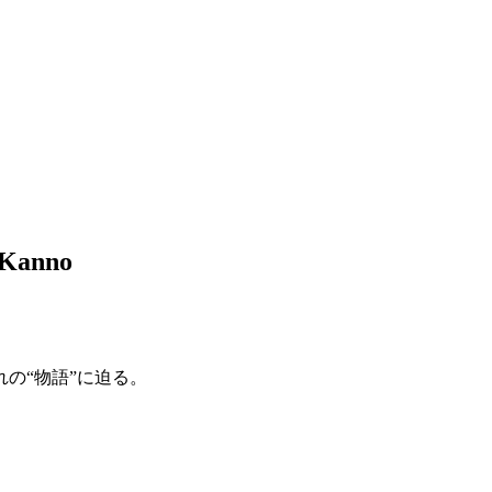
Kanno
の“物語”に迫る。