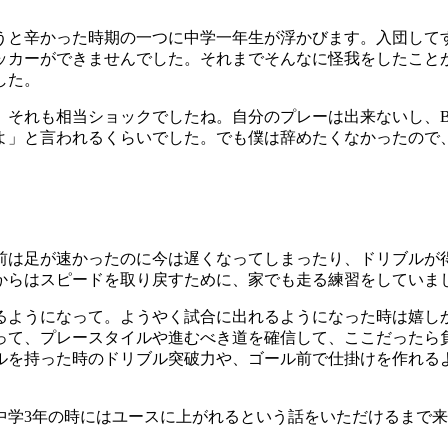
思うと辛かった時期の一つに中学一年生が浮かびます。入団して
ッカーができませんでした。それまでそんなに怪我をしたこと
した。
。それも相当ショックでしたね。自分のプレーは出来ないし、
よ」と言われるくらいでした。でも僕は辞めたくなかったので
、前は足が速かったのに今は遅くなってしまったり、ドリブルが
からはスピードを取り戻すために、家でも走る練習をしていま
えるようになって。ようやく試合に出れるようになった時は嬉し
って、プレースタイルや進むべき道を確信して、ここだったら
ルを持った時のドリブル突破力や、ゴール前で仕掛けを作れる
、中学3年の時にはユースに上がれるという話をいただけるまで