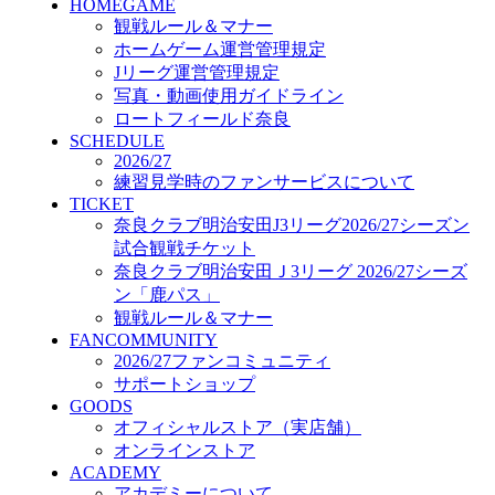
HOMEGAME
GOODS
観戦ルール＆マナー
オフィシャルストア（実店舗）
ホームゲーム運営管理規定
オンラインストア
ACADEMY
Jリーグ運営管理規定
アカデミーについて
写真・動画使用ガイドライン
プロジェクト
ロートフィールド奈良
コーチ&スタッフ
SCHEDULE
2026/27
ジュニア
練習見学時のファンサービスについて
ジュニアユース
TICKET
ユース
奈良クラブ明治安田J3リーグ2026/27シーズン
練習拠点（ナラディーア）
試合観戦チケット
SCHOOL
奈良クラブ明治安田Ｊ3リーグ 2026/27シーズ
CLUB
ン「鹿パス」
2026/27 パートナー企業
観戦ルール＆マナー
パートナー募集
FANCOMMUNITY
クラブ理念
2026/27ファンコミュニティ
クラブ情報
サポートショップ
サステナビリティ
GOODS
Web制作支援
オフィシャルストア（実店舗）
応援プロジェクト
オンラインストア
ACADEMY
アカデミーについて