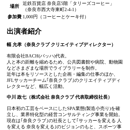
近鉄百貨店 奈良店5階「タリーズコーヒー」
場所
（奈良市西大寺東町2-4-1）
参加費
1,000円（コーヒーとケーキ付）
出演者紹介
幅 允孝（奈良クラブ クリエイティブディレクター）
有限会社BACH(バッハ)代表。
人と本の距離を縮めるため、公共図書館や病院、動物園
などさまざまな場所でライブラリーを制作。
近年は本をリソースとした企画・編集の仕事のほか、
JFLサッカーチーム｢奈良クラブ｣のクリエイティブディ
レクターなど、幅広く活動。
中川 政七（株式会社 奈良クラブ 代表取締役社長）
日本初の工芸をベースにしたSPA業態(製造小売り)を確
立し、業界特化型の経営コンサルティング事業を開始。
現在は｢奈良クラブ｣の社長として｢サッカーを変える 人
を変える 奈良を変える｣のビジョンのもと、スポーツ事