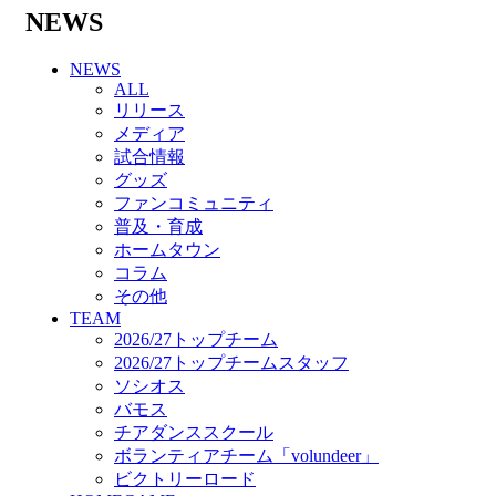
バモス
NEWS
チアダンススクール
ボランティアチーム「volundeer」
NEWS
ビクトリーロード
ALL
HOMEGAME
リリース
観戦ルール＆マナー
メディア
ホームゲーム運営管理規定
試合情報
Jリーグ運営管理規定
グッズ
写真・動画使用ガイドライン
ファンコミュニティ
ロートフィールド奈良
普及・育成
SCHEDULE
ホームタウン
2026/27
コラム
練習見学時のファンサービスについて
その他
TICKET
TEAM
奈良クラブ明治安田J3リーグ2026/27シーズン
2026/27トップチーム
試合観戦チケット
2026/27トップチームスタッフ
奈良クラブ明治安田Ｊ3リーグ 2026/27シーズ
ソシオス
ン「鹿パス」
バモス
観戦ルール＆マナー
チアダンススクール
FANCOMMUNITY
ボランティアチーム「volundeer」
2026/27ファンコミュニティ
ビクトリーロード
サポートショップ