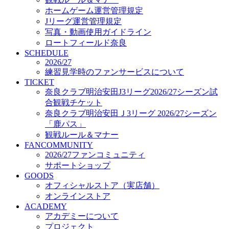
オフィシャルストア（実店舗）
ホームゲーム運営管理規定
オンラインストア
Jリーグ運営管理規定
ACADEMY
写真・動画使用ガイドライン
アカデミーについて
ロートフィールド奈良
プロジェクト
SCHEDULE
コーチ&スタッフ
2026/27
ジュニア
練習見学時のファンサービスについて
ジュニアユース
TICKET
奈良クラブ明治安田J3リーグ2026/27シーズン試
ユース
合観戦チケット
練習拠点（ナラディーア）
奈良クラブ明治安田Ｊ3リーグ 2026/27シーズン
SCHOOL
CLUB
「鹿パス」
2026/27 パートナー企業
観戦ルール＆マナー
パートナー募集
FANCOMMUNITY
クラブ理念
2026/27ファンコミュニティ
クラブ情報
サポートショップ
サステナビリティ
GOODS
オフィシャルストア（実店舗）
Web制作支援
オンラインストア
応援プロジェクト
ACADEMY
アカデミーについて
プロジェクト