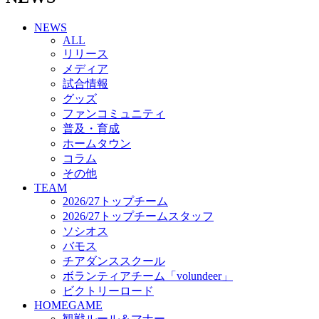
チアダンススクール
NEWS
ボランティアチーム「volundeer」
ALL
ビクトリーロード
リリース
HOMEGAME
メディア
観戦ルール＆マナー
試合情報
ホームゲーム運営管理規定
グッズ
Jリーグ運営管理規定
ファンコミュニティ
写真・動画使用ガイドライン
普及・育成
ロートフィールド奈良
ホームタウン
SCHEDULE
コラム
2026/27
練習見学時のファンサービスについて
その他
TICKET
TEAM
奈良クラブ明治安田J3リーグ2026/27シーズン試
2026/27トップチーム
合観戦チケット
2026/27トップチームスタッフ
奈良クラブ明治安田Ｊ3リーグ 2026/27シーズン
ソシオス
「鹿パス」
バモス
観戦ルール＆マナー
チアダンススクール
FANCOMMUNITY
ボランティアチーム「volundeer」
2026/27ファンコミュニティ
ビクトリーロード
サポートショップ
HOMEGAME
GOODS
観戦ルール＆マナー