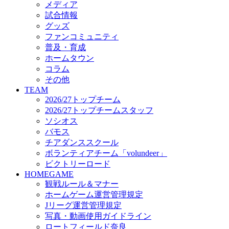
メディア
ビクトリーロード
試合情報
HOMEGAME
グッズ
観戦ルール＆マナー
ファンコミュニティ
ホームゲーム運営管理規定
普及・育成
Jリーグ運営管理規定
ホームタウン
写真・動画使用ガイドライン
コラム
ロートフィールド奈良
その他
SCHEDULE
TEAM
2026/27
2026/27トップチーム
練習見学時のファンサービスについて
2026/27トップチームスタッフ
TICKET
ソシオス
奈良クラブ明治安田J3リーグ2026/27シーズン試
バモス
奈良クラブ明治安田Ｊ3リーグ 2026/27シーズン
チアダンススクール
観戦ルール＆マナー
FANCOMMUNITY
ボランティアチーム「volundeer」
2026/27ファンコミュニティ
ビクトリーロード
サポートショップ
HOMEGAME
GOODS
観戦ルール＆マナー
オフィシャルストア（実店舗）
ホームゲーム運営管理規定
オンラインストア
Jリーグ運営管理規定
ACADEMY
写真・動画使用ガイドライン
アカデミーについて
ロートフィールド奈良