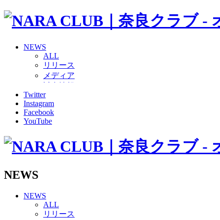
NEWS
ALL
リリース
メディア
試合情報
Twitter
グッズ
Instagram
ファンコミュニティ
Facebook
普及・育成
YouTube
ホームタウン
コラム
その他
TEAM
2026/27トップチーム
NEWS
2026/27トップチームスタッフ
ソシオス
NEWS
バモス
ALL
チアダンススクール
リリース
ボランティアチーム「volundeer」