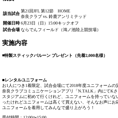
第21回JFL 第12節 HOME
該当試合
奈良クラブ vs. 鈴鹿アンリミテッド
開催日時
6月23日（日）15:00キックオフ
試合会場
ならでんフィールド（鴻ノ池陸上競技場）
実施内容
◾️特製スティックバルーン プレゼント（先着2,000名様）
■レンタルユニフォーム
お1人につき1着限定、試合会場にて2018年度ユニフォーム
奈良クラブコミュニケーションアプリ「N.TALK」内にてK
スタジアムに初めて行くけれど、ユニフォームを持っていな
ったけれどユニフォームは高くて買えない、そんなお声にお
ユニフォームを着用してみんなで盛り上がろう！
受付時間：12:00〜15:00