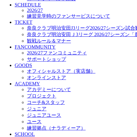
プロジェクト
SCHEDULE
コーチ&スタッフ
2026/27
練習見学時のファンサービスについて
ジュニア
TICKET
ジュニアユース
奈良クラブ明治安田J3リーグ2026/27シーズン試
ユース
奈良クラブ明治安田Ｊ3リーグ 2026/27シーズン
練習拠点（ナラディーア）
観戦ルール＆マナー
SCHOOL
FANCOMMUNITY
CLUB
2026/27ファンコミュニティ
2026/27 パートナー企業
サポートショップ
パートナー募集
GOODS
クラブ理念
オフィシャルストア（実店舗）
クラブ情報
オンラインストア
サステナビリティ
ACADEMY
Web制作支援
アカデミーについて
応援プロジェクト
プロジェクト
コーチ&スタッフ
ジュニア
ジュニアユース
ユース
練習拠点（ナラディーア）
SCHOOL