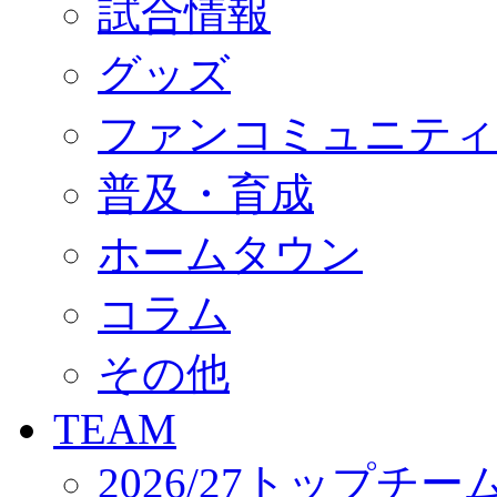
試合情報
オフィシャルストア（実店舗）
オンラインストア
ACADEMY
グッズ
アカデミーについて
プロジェクト
ファンコミュニティ
コーチ&スタッフ
ジュニア
ジュニアユース
普及・育成
ユース
練習拠点（ナラディーア）
ホームタウン
SCHOOL
CLUB
2026/27 パートナー企業
コラム
パートナー募集
クラブ理念
クラブ情報
その他
サステナビリティ
Web制作支援
TEAM
応援プロジェクト
2026/27トップチー