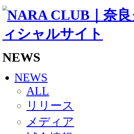
ソシオス
バモス
チアダンススクール
ボランティアチーム「volundeer」
ビクトリーロード
HOMEGAME
観戦ルール＆マナー
ホームゲーム運営管理規定
NEWS
Jリーグ運営管理規定
写真・動画使用ガイドライン
ロートフィールド奈良
SCHEDULE
NEWS
2026/27
練習見学時のファンサービスについて
ALL
TICKET
奈良クラブ明治安田J3リーグ2026/27シーズン試
リリース
奈良クラブ明治安田Ｊ3リーグ 2026/27シーズン
観戦ルール＆マナー
FANCOMMUNITY
メディア
2026/27ファンコミュニティ
サポートショップ
GOODS