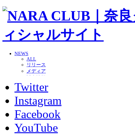
NEWS
ALL
リリース
メディア
試合情報
Twitter
グッズ
ファンコミュニティ
普及・育成
Instagram
ホームタウン
コラム
Facebook
その他
TEAM
YouTube
2026/27トップチーム
2026/27トップチームスタッフ