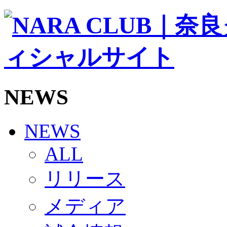
ソシオス
バモス
チアダンススクール
ボランティアチーム「volundeer」
ビクトリーロード
HOMEGAME
観戦ルール＆マナー
ホームゲーム運営管理規定
NEWS
Jリーグ運営管理規定
写真・動画使用ガイドライン
ロートフィールド奈良
SCHEDULE
NEWS
2026/27
練習見学時のファンサービスについて
ALL
TICKET
奈良クラブ明治安田J3リーグ2026/27シーズン試
リリース
奈良クラブ明治安田Ｊ3リーグ 2026/27シーズン
観戦ルール＆マナー
FANCOMMUNITY
メディア
2026/27ファンコミュニティ
サポートショップ
GOODS