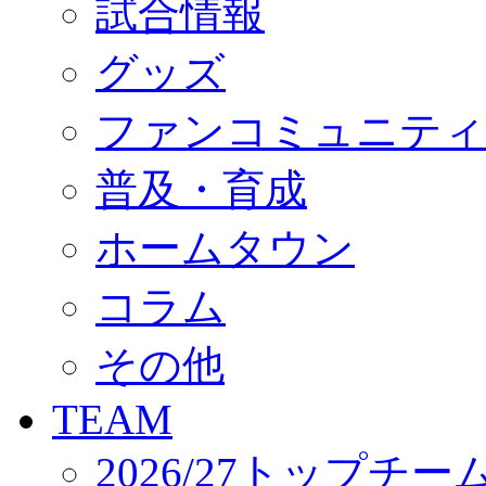
試合情報
オフィシャルストア（実店舗）
オンラインストア
ACADEMY
グッズ
アカデミーについて
プロジェクト
ファンコミュニティ
コーチ&スタッフ
ジュニア
ジュニアユース
普及・育成
ユース
練習拠点（ナラディーア）
ホームタウン
SCHOOL
CLUB
2026/27 パートナー企業
コラム
パートナー募集
クラブ理念
クラブ情報
その他
サステナビリティ
Web制作支援
TEAM
応援プロジェクト
2026/27トップチー