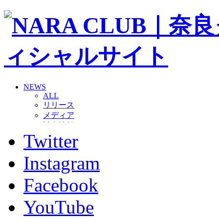
NEWS
ALL
リリース
メディア
試合情報
Twitter
グッズ
ファンコミュニティ
普及・育成
Instagram
ホームタウン
コラム
Facebook
その他
TEAM
YouTube
2026/27トップチーム
2026/27トップチームスタッフ