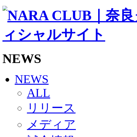
ソシオス
バモス
チアダンススクール
ボランティアチーム「volundeer」
ビクトリーロード
HOMEGAME
観戦ルール＆マナー
ホームゲーム運営管理規定
NEWS
Jリーグ運営管理規定
写真・動画使用ガイドライン
ロートフィールド奈良
SCHEDULE
NEWS
2026/27
練習見学時のファンサービスについて
ALL
TICKET
奈良クラブ明治安田J3リーグ2026/27シーズン試
リリース
奈良クラブ明治安田Ｊ3リーグ 2026/27シーズン
観戦ルール＆マナー
FANCOMMUNITY
メディア
2026/27ファンコミュニティ
サポートショップ
GOODS