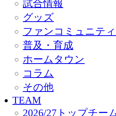
試合情報
オフィシャルストア（実店舗）
オンラインストア
ACADEMY
グッズ
アカデミーについて
プロジェクト
ファンコミュニティ
コーチ&スタッフ
ジュニア
ジュニアユース
普及・育成
ユース
練習拠点（ナラディーア）
ホームタウン
SCHOOL
CLUB
2026/27 パートナー企業
コラム
パートナー募集
クラブ理念
クラブ情報
その他
サステナビリティ
Web制作支援
TEAM
応援プロジェクト
2026/27トップチー