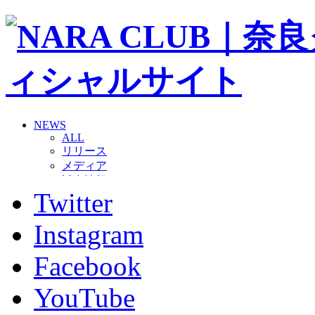
NEWS
ALL
リリース
メディア
試合情報
Twitter
グッズ
ファンコミュニティ
普及・育成
Instagram
ホームタウン
コラム
Facebook
その他
TEAM
YouTube
2026/27トップチーム
2026/27トップチームスタッフ