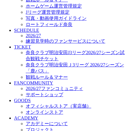
オフィシャルストア（実店舗）
ホームゲーム運営管理規定
オンラインストア
Jリーグ運営管理規定
ACADEMY
写真・動画使用ガイドライン
アカデミーについて
ロートフィールド奈良
プロジェクト
SCHEDULE
コーチ&スタッフ
2026/27
ジュニア
練習見学時のファンサービスについて
ジュニアユース
TICKET
奈良クラブ明治安田J3リーグ2026/27シーズン試
ユース
合観戦チケット
練習拠点（ナラディーア）
奈良クラブ明治安田Ｊ3リーグ 2026/27シーズン
SCHOOL
CLUB
「鹿パス」
2026/27 パートナー企業
観戦ルール＆マナー
パートナー募集
FANCOMMUNITY
クラブ理念
2026/27ファンコミュニティ
クラブ情報
サポートショップ
サステナビリティ
GOODS
オフィシャルストア（実店舗）
Web制作支援
オンラインストア
応援プロジェクト
ACADEMY
アカデミーについて
プロジェクト