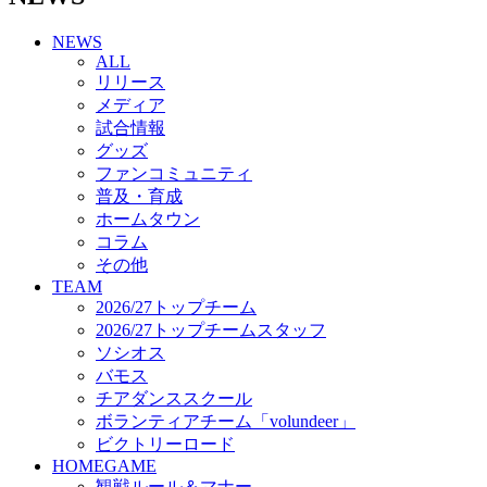
チアダンススクール
NEWS
ボランティアチーム「volundeer」
ALL
ビクトリーロード
リリース
HOMEGAME
メディア
観戦ルール＆マナー
試合情報
ホームゲーム運営管理規定
グッズ
Jリーグ運営管理規定
ファンコミュニティ
写真・動画使用ガイドライン
普及・育成
ロートフィールド奈良
ホームタウン
SCHEDULE
コラム
2026/27
練習見学時のファンサービスについて
その他
TICKET
TEAM
奈良クラブ明治安田J3リーグ2026/27シーズン試
2026/27トップチーム
合観戦チケット
2026/27トップチームスタッフ
奈良クラブ明治安田Ｊ3リーグ 2026/27シーズン
ソシオス
「鹿パス」
バモス
観戦ルール＆マナー
チアダンススクール
FANCOMMUNITY
ボランティアチーム「volundeer」
2026/27ファンコミュニティ
ビクトリーロード
サポートショップ
HOMEGAME
GOODS
観戦ルール＆マナー