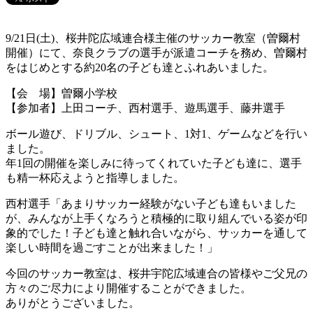
9/21日(土)、桜井陀広域連合様主催のサッカー教室（曽爾村
開催）にて、奈良クラブの選手が派遣コーチを務め、曽爾村
をはじめとする約20名の子ども達とふれあいました。
【会 場】曽爾小学校
【参加者】上田コーチ、西村選手、遊馬選手、藤井選手
ボール遊び、ドリブル、シュート、1対1、ゲームなどを行い
ました。
年1回の開催を楽しみに待ってくれていた子ども達に、選手
も精一杯応えようと指導しました。
西村選手「あまりサッカー経験がない子ども達もいました
が、みんなが上手くなろうと積極的に取り組んでいる姿が印
象的でした！子ども達と触れ合いながら、サッカーを通して
楽しい時間を過ごすことが出来ました！」
今回のサッカー教室は、桜井宇陀広域連合の皆様やご父兄の
方々のご尽力により開催することができました。
ありがとうございました。