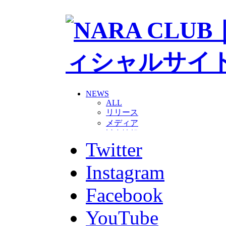
NEWS
ALL
リリース
メディア
試合情報
Twitter
グッズ
ファンコミュニティ
普及・育成
Instagram
ホームタウン
コラム
Facebook
その他
TEAM
YouTube
2026/27トップチーム