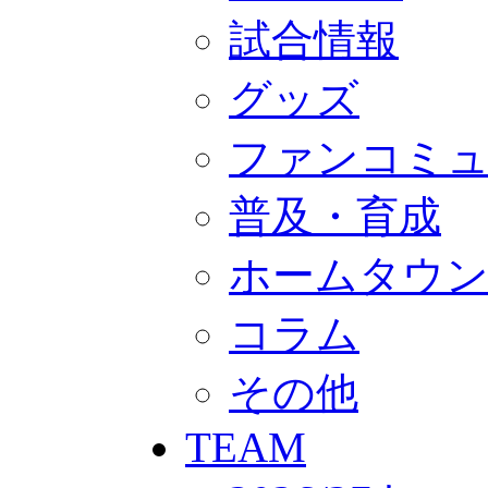
GOODS
オフィシャルストア（実店舗）
試合情報
オンラインストア
ACADEMY
グッズ
アカデミーについて
プロジェクト
コーチ&スタッフ
ファンコミ
ジュニア
ジュニアユース
ユース
普及・育成
練習拠点（ナラディーア）
SCHOOL
ホームタウ
CLUB
2026/27 パートナー企業
パートナー募集
コラム
クラブ理念
クラブ情報
サステナビリティ
その他
Web制作支援
応援プロジェクト
TEAM