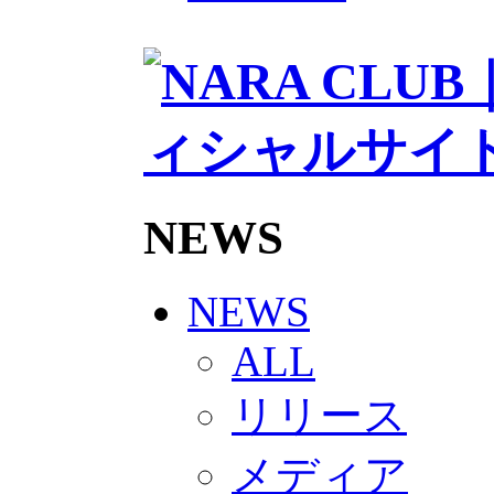
2026/27トップチームスタッフ
ソシオス
バモス
チアダンススクール
ボランティアチーム「volundeer
ビクトリーロード
HOMEGAME
観戦ルール＆マナー
ホームゲーム運営管理規定
Jリーグ運営管理規定
NEWS
写真・動画使用ガイドライン
ロートフィールド奈良
SCHEDULE
2026/27
NEWS
練習見学時のファンサービスに
TICKET
ALL
奈良クラブ明治安田J3リーグ202
奈良クラブ明治安田Ｊ3リーグ 20
リリース
観戦ルール＆マナー
FANCOMMUNITY
2026/27ファンコミュニティ
メディア
サポートショップ