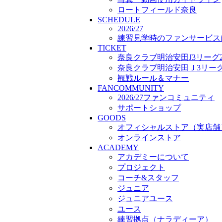
プロジェクト
ロートフィールド奈良
SCHEDULE
コーチ&スタッフ
2026/27
ジュニア
練習見学時のファンサービス
ジュニアユース
TICKET
ユース
奈良クラブ明治安田J3リーグ2
練習拠点（ナラディーア）
奈良クラブ明治安田Ｊ3リーグ 
SCHOOL
観戦ルール＆マナー
CLUB
FANCOMMUNITY
2026/27 パートナー企業
2026/27ファンコミュニティ
パートナー募集
サポートショップ
クラブ理念
GOODS
クラブ情報
オフィシャルストア（実店舗
サステナビリティ
オンラインストア
Web制作支援
ACADEMY
応援プロジェクト
アカデミーについて
プロジェクト
コーチ&スタッフ
ジュニア
ジュニアユース
ユース
練習拠点（ナラディーア）