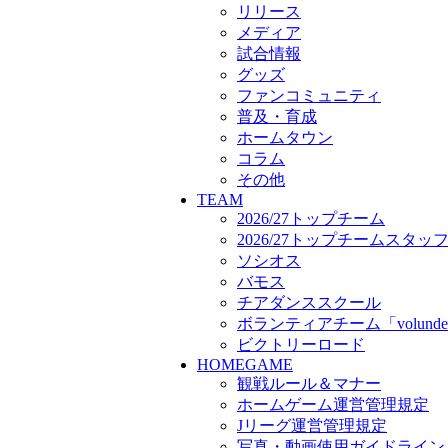
ボランティアチーム「volunde
リリース
ビクトリーロード
メディア
HOMEGAME
試合情報
観戦ルール＆マナー
グッズ
ホームゲーム運営管理規定
ファンコミュニティ
Jリーグ運営管理規定
普及・育成
写真・動画使用ガイドライン
ホームタウン
ロートフィールド奈良
コラム
SCHEDULE
その他
2026/27
TEAM
練習見学時のファンサービス
2026/27トップチーム
TICKET
2026/27トップチームスタッ
奈良クラブ明治安田J3リーグ2
ソシオス
奈良クラブ明治安田Ｊ3リーグ 
バモス
観戦ルール＆マナー
チアダンススクール
FANCOMMUNITY
ボランティアチーム「volunde
2026/27ファンコミュニティ
ビクトリーロード
サポートショップ
HOMEGAME
GOODS
観戦ルール＆マナー
オフィシャルストア（実店舗
ホームゲーム運営管理規定
オンラインストア
Jリーグ運営管理規定
ACADEMY
アカデミーについて
写真・動画使用ガイドライン