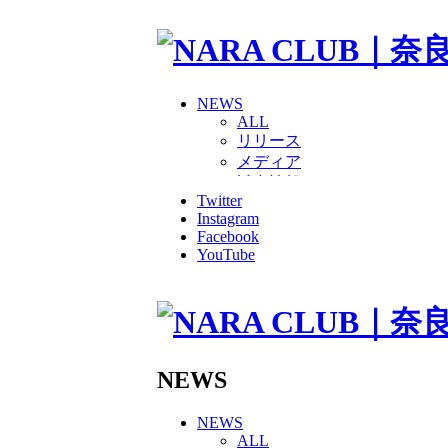
NEWS
ALL
リリース
メディア
試合情報
Twitter
グッズ
Instagram
ファンコミュニティ
Facebook
普及・育成
YouTube
ホームタウン
コラム
その他
TEAM
2026/27トップチーム
2026/27トップチームスタッ
NEWS
ソシオス
バモス
NEWS
チアダンススクール
ALL