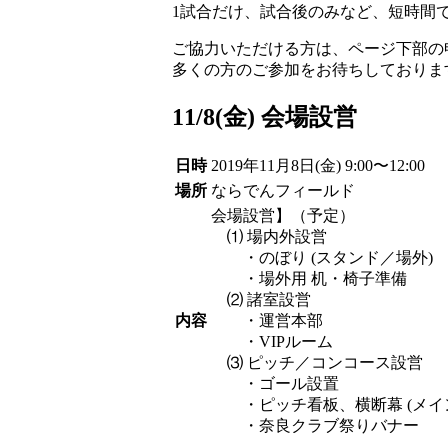
1試合だけ、試合後のみなど、短時間
ご協力いただける方は、ページ下部の
多くの方のご参加をお待ちしておりま
11/8(金) 会場設営
日時
2019年11月8日(金) 9:00〜12:00
場所
ならでんフィールド
会場設営】（予定）
⑴ 場内外設営
・のぼり (スタンド／場外)
・場外用 机・椅子準備
⑵ 諸室設営
内容
・運営本部
・VIPルーム
⑶ ピッチ／コンコース設営
・ゴール設置
・ピッチ看板、横断幕 (メイ
・奈良クラブ祭りバナー