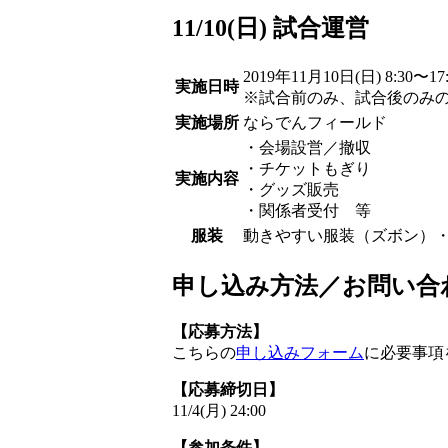
11/10(日) 試合運営
2019年11月10日(日) 8:30〜
実施日時
※試合前のみ、試合後のみ
実施場所
ならでんフィールド
・会場設営／撤収
・チケットもぎり
実施内容
・グッズ販売
・関係者受付 等
服装
動きやすい服装（ズボン）
申し込み方法／お問い合
【応募方法】
こちらの
申し込みフォーム
に必要事項
【応募締切日】
11/4(月) 24:00
【参加条件】