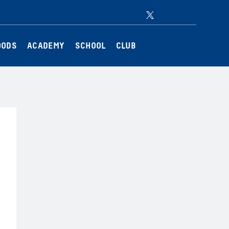
Twitter
Instagram
Facebook
YouTube
OODS
ACADEMY
SCHOOL
CLUB