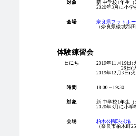
対象
新 中学校1年生（
2020年3月に
会場
奈良県フットボ
（奈良県磯城郡田原
体験練習会
日にち
2019年11月19日(
26日(火)、2
2019年12月3日(火
時間
18:00～19:30
対象
新 中学校1年生（
2020年3月に
会場
柏木公園球技場
（奈良市柏木町25