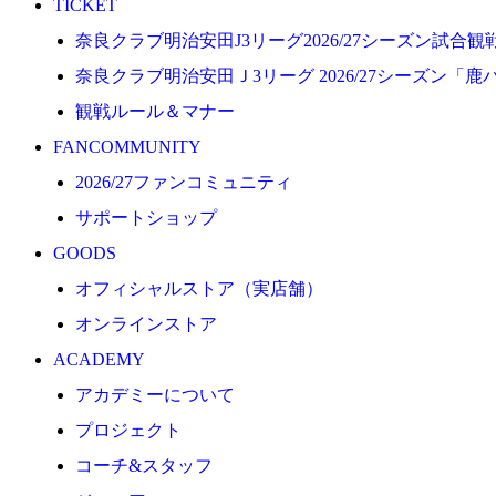
TICKET
プロジェクト
奈良クラブ明治安田J3リーグ2026/27シーズン試合
コーチ&スタッフ
奈良クラブ明治安田Ｊ3リーグ 2026/27シーズン「鹿
ジュニア
観戦ルール＆マナー
ジュニアユース
FANCOMMUNITY
ユース
2026/27ファンコミュニティ
練習拠点（ナラディーア）
サポートショップ
SCHOOL
GOODS
CLUB
オフィシャルストア（実店舗）
2026/27 パートナー企業
オンラインストア
パートナー募集
ACADEMY
クラブ理念
アカデミーについて
クラブ情報
プロジェクト
サステナビリティ
コーチ&スタッフ
Web制作支援