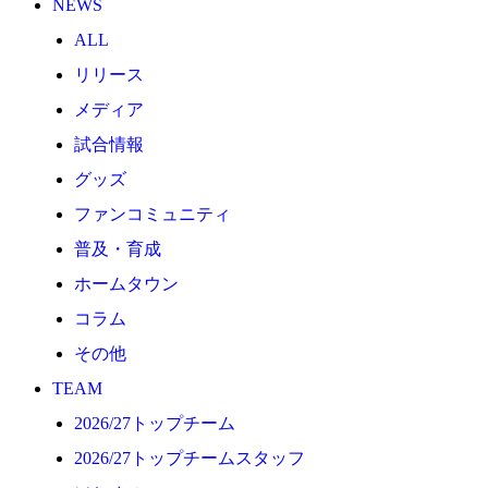
NEWS
2026/27トップチーム
ALL
2026/27トップチームスタッフ
リリース
ソシオス
メディア
バモス
試合情報
チアダンススクール
グッズ
ボランティアチーム「volundeer」
ファンコミュニティ
ビクトリーロード
普及・育成
HOMEGAME
ホームタウン
観戦ルール＆マナー
コラム
ホームゲーム運営管理規定
その他
Jリーグ運営管理規定
TEAM
写真・動画使用ガイドライン
2026/27トップチーム
ロートフィールド奈良
2026/27トップチームスタッフ
SCHEDULE