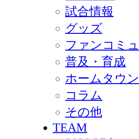
GOODS
オフィシャルストア（実店舗）
試合情報
オンラインストア
ACADEMY
グッズ
アカデミーについて
プロジェクト
コーチ&スタッフ
ファンコミ
ジュニア
ジュニアユース
ユース
普及・育成
練習拠点（ナラディーア）
SCHOOL
ホームタウ
CLUB
2026/27 パートナー企業
パートナー募集
コラム
クラブ理念
クラブ情報
サステナビリティ
その他
Web制作支援
応援プロジェクト
TEAM