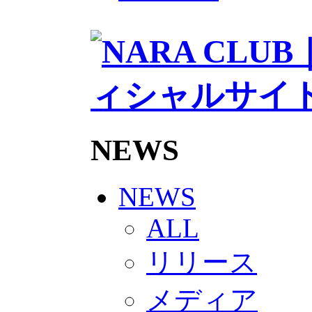
2026/27トップチームスタッフ
ソシオス
バモス
チアダンススクール
ボランティアチーム「volundeer
ビクトリーロード
HOMEGAME
観戦ルール＆マナー
ホームゲーム運営管理規定
Jリーグ運営管理規定
NEWS
写真・動画使用ガイドライン
ロートフィールド奈良
SCHEDULE
2026/27
NEWS
練習見学時のファンサービスに
TICKET
ALL
奈良クラブ明治安田J3リーグ202
奈良クラブ明治安田Ｊ3リーグ 20
リリース
観戦ルール＆マナー
FANCOMMUNITY
2026/27ファンコミュニティ
メディア
サポートショップ