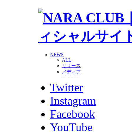
NEWS
ALL
リリース
メディア
試合情報
Twitter
グッズ
ファンコミュニティ
普及・育成
Instagram
ホームタウン
コラム
Facebook
その他
TEAM
YouTube
2026/27トップチーム